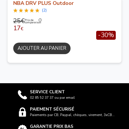
NBA DRV PLUS Outdoor
(2)
25€
Prix de
comparaison
17
€
-30%
AJOUTER AU PANIER
SERVICE CLIENT
02 85 52 37 37 ou par email
PAIEMENT SÉCURISÉ
Paiements par CB, Paypal, chèques, virement, 3xCB...
GARANTIE PRIX BAS