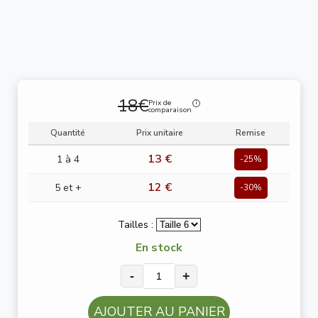
18€
Prix de
comparaison
Quantité
Prix unitaire
Remise
13 €
1 à 4
-25%
12 €
5 et +
-30%
Tailles :
En stock
-
+
AJOUTER AU PANIER