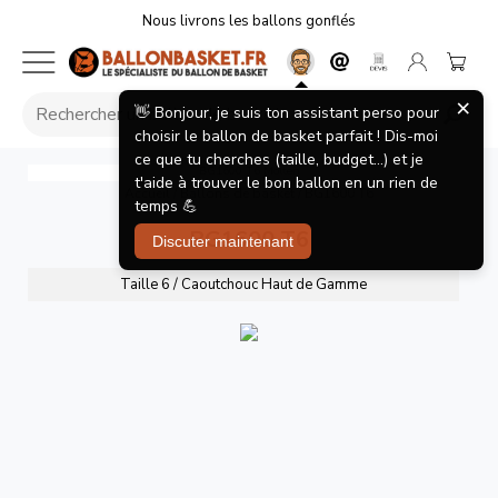
Nous livrons les ballons gonflés
×
👋 Bonjour, je suis ton assistant perso pour
choisir le ballon de basket parfait ! Dis-moi
ce que tu cherches (taille, budget...) et je
BG1600 T6
Molten
t'aide à trouver le bon ballon en un rien de
Accueil
/
Ballons de basket
/
BG1600 T6
temps 💪
BG1600 T6
Discuter maintenant
Taille 6 / Caoutchouc Haut de Gamme