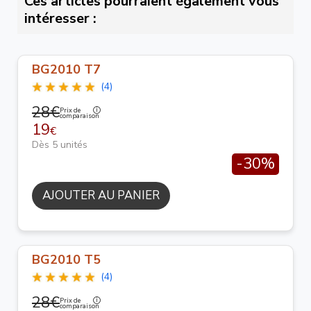
Ces articles pourraient également vous
intéresser :
BG2010 T7
(4)
28€
Prix de
comparaison
19
€
Dès 5 unités
-30%
AJOUTER AU PANIER
BG2010 T5
(4)
28€
Prix de
comparaison