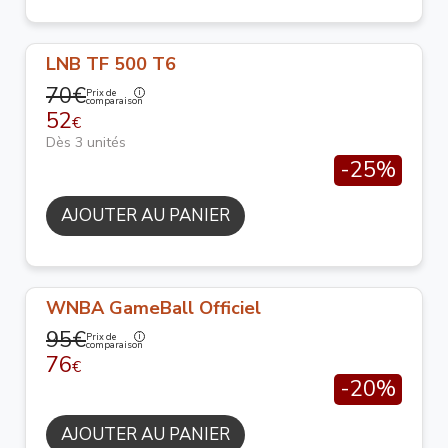
LNB TF 500 T6
70€
Prix de
comparaison
52
€
Dès 3 unités
-25%
AJOUTER AU PANIER
WNBA GameBall Officiel
95€
Prix de
comparaison
76
€
-20%
AJOUTER AU PANIER