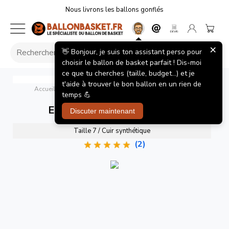
Nous livrons les ballons gonflés
×
👋 Bonjour, je suis ton assistant perso pour
choisir le ballon de basket parfait ! Dis-moi
ce que tu cherches (taille, budget...) et je
Euroleague Officiel TF1000
Spalding
t'aide à trouver le bon ballon en un rien de
Accueil
/
Ballons de basket
/
Euroleague Officiel TF1000
temps 💪
Euroleague Officiel TF1000
Discuter maintenant
Taille 7 / Cuir synthétique
(2)