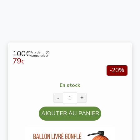
100€
Prix de
comparaison
79
€
-20%
En stock
-
+
AJOUTER AU PANIER