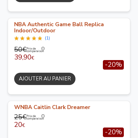
NBA Authentic Game Ball Replica
Indoor/Outdoor
(1)
50€
Prix de
comparaison
39,90
€
-20%
AJOUTER AU PANIER
WNBA Caitlin Clark Dreamer
25€
Prix de
comparaison
20
€
-20%