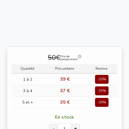
50€
Prix de
comparaison
Quantité
Prix unitaire
Remise
39 €
1 à 2
-20%
37 €
3 à 4
-25%
35 €
5 et +
-30%
En stock
-
+