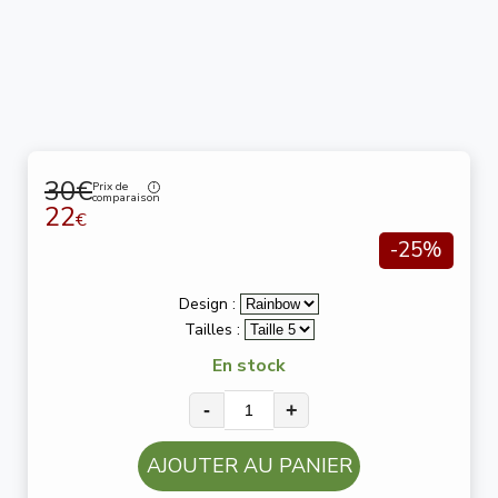
30€
Prix de
comparaison
22
€
-25%
Design :
Tailles :
En stock
-
+
AJOUTER AU PANIER