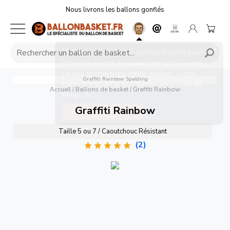
Nous livrons les ballons gonflés
×
👋 Bonjour, je suis ton assistant perso pour
choisir le ballon de basket parfait ! Dis-moi
ce que tu cherches (taille, budget...) et je
Graffiti Rainbow
Spalding
t'aide à trouver le bon ballon en un rien de
Accueil
/
Ballons de basket
/
Graffiti Rainbow
temps 💪
Graffiti Rainbow
Discuter maintenant
Taille 5 ou 7 / Caoutchouc Résistant
(2)