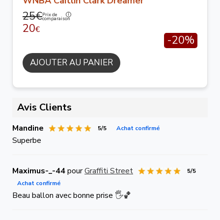
WNBA Caitlin Clark Dreamer
25€
Prix de
comparaison
20
€
-20%
AJOUTER AU PANIER
Avis Clients
Mandine
5/5
Achat confirmé
Superbe
Maximus-_-44
pour
Graffiti Street
5/5
Achat confirmé
Beau ballon avec bonne prise 🖐🏀