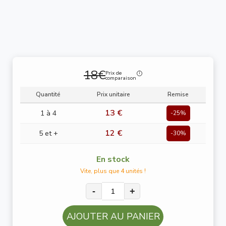
18€
Prix de
comparaison
Quantité
Prix unitaire
Remise
13 €
1 à 4
-25%
12 €
5 et +
-30%
En stock
Vite, plus que 4 unités !
-
+
AJOUTER AU PANIER