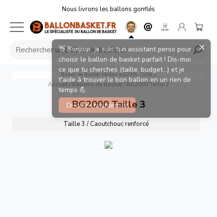
Nous livrons les ballons gonflés
×
👋 Bonjour, je suis ton assistant perso pour
choisir le ballon de basket parfait ! Dis-moi
ce que tu cherches (taille, budget...) et je
Ballon de Basket Molten BG2000 Taille 3
t'aide à trouver le bon ballon en un rien de
Accueil
/
Ballons de basket
/
BG2000 Taille 3
temps 💪
BG2000 Taille 3
Discuter maintenant
Taille 3 / Caoutchouc renforcé