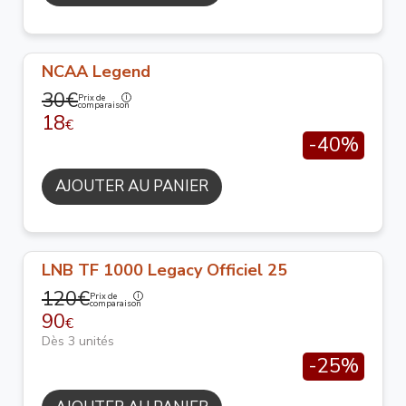
NCAA Legend
30€
Prix de
comparaison
18
€
-40%
AJOUTER AU PANIER
LNB TF 1000 Legacy Officiel 25
120€
Prix de
comparaison
90
€
Dès 3 unités
-25%