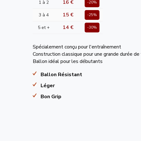
16 €
1 à 2
-20%
15 €
3 à 4
-25%
14 €
5 et +
-30%
Spécialement conçu pour l'entraînement
Construction classique pour une grande durée de 
Ballon idéal pour les débutants
Ballon Résistant
Léger
Bon Grip