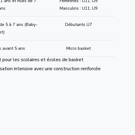
1 ans et filles de 7
Féminines : U11, U9
ans
Masculins : U11, U9
 de 5 à 7 ans (Baby-
Débutants U7
et)
s avant 5 ans
Micro basket
pour les scolaires et écoles de basket
ation intensive avec une construction renforcée