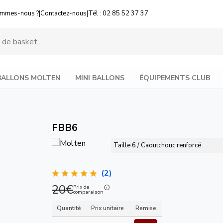
ommes-nous ?
|
Contactez-nous
|
Tél : 02 85 52 37 37
BALLONS MOLTEN
MINI BALLONS
ÉQUIPEMENTS CLUB
FBB6
Taille 6 / Caoutchouc renforcé
(2)
20€
Prix de
comparaison
Quantité
Prix unitaire
Remise