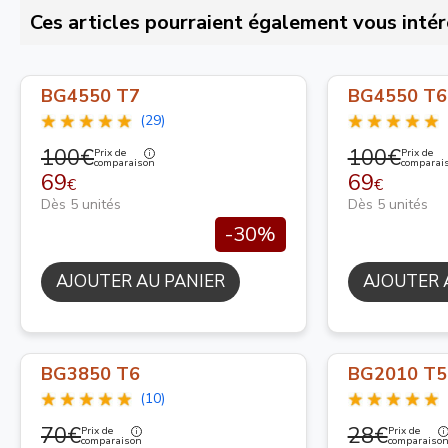
Ces articles pourraient également vous intér
BG4550 T7
BG4550 T6
(29)
100€
100€
Prix de
Prix de
comparaison
comparai
69
69
€
€
Dès 5 unités
Dès 5 unités
-30%
AJOUTER AU PANIER
AJOUTER 
BG3850 T6
BG2010 T5
(10)
70€
28€
Prix de
Prix de
comparaison
comparaiso