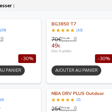
esser :
BG3850 T7
(29)
(10)
70€
Prix de
son
comparaison
49
€
Dès 5 unités
-30%
-30%
AU PANIER
AJOUTER AU PANIER
NBA DRV PLUS Outdoor
(4)
(2)
25€
Prix de
n
comparaison