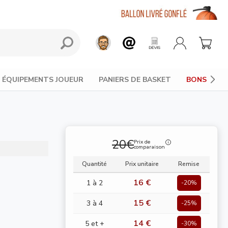
ÉQUIPEMENTS JOUEUR
PANIERS DE BASKET
BONS PLAN
20€
Prix de
comparaison
Quantité
Prix unitaire
Remise
16 €
1 à 2
-20%
15 €
3 à 4
-25%
14 €
5 et +
-30%