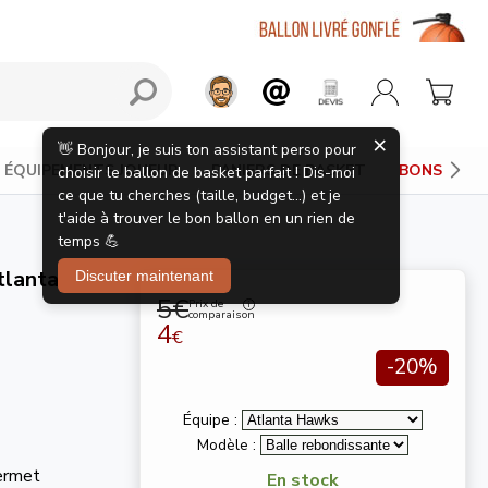
ÉQUIPEMENTS JOUEUR
PANIERS DE BASKET
BONS PLAN
tlanta
5€
Prix de
comparaison
4
€
-20%
Équipe :
Modèle :
permet
En stock