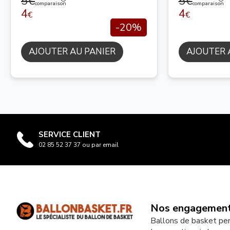
5€
5€
comparaison
comparaison
4
4
€
€
-20%
AJOUTER AU PANIER
AJOUTER 
SERVICE CLIENT
02 85 52 37 37 ou par email
Nos engagemen
Ballons de basket pe