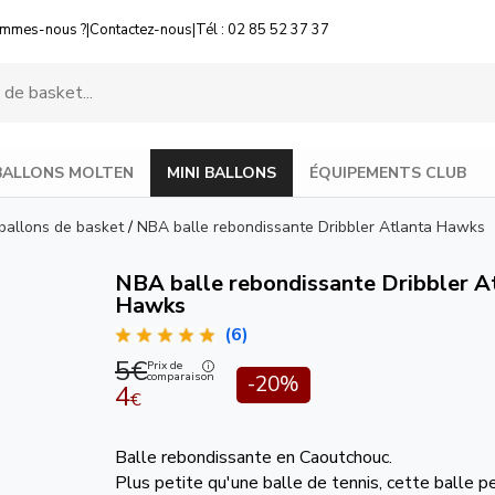
ommes-nous ?
|
Contactez-nous
|
Tél : 02 85 52 37 37
BALLONS MOLTEN
MINI BALLONS
ÉQUIPEMENTS CLUB
 ballons de basket
/
NBA balle rebondissante Dribbler Atlanta Hawks
NBA balle rebondissante Dribbler A
Hawks
(6)
5€
Prix de
comparaison
-20%
4
€
Balle rebondissante en Caoutchouc.
Plus petite qu'une balle de tennis, cette balle 