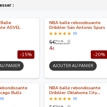
esser :
 Balle
NBA balle rebondissante
nte ASVEL
Dribbler San Antonio Spurs
(6)
5€
Prix de
comparaison
4
€
-15%
-20%
AU PANIER
AJOUTER AU PANIER
rebondissante
NBA balle rebondissante
icago Bulls
Dribbler Oklahoma City
Thunder
(6)
(6)
Prix de