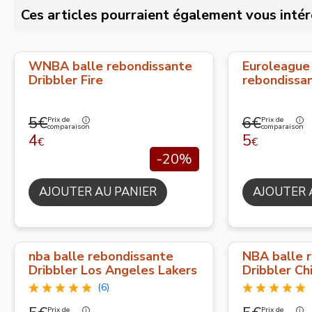
Ces articles pourraient également vous intér
WNBA balle rebondissante
Euroleague
Dribbler Fire
rebondissa
5€
6€
Prix de
Prix de
comparaison
comparaison
4
5
€
€
-20%
AJOUTER AU PANIER
AJOUTER 
nba balle rebondissante
NBA balle 
Dribbler Los Angeles Lakers
Dribbler Ch
(6)
Prix de
Prix de