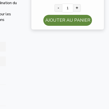
ination du
-
+
our les
fans
AJOUTER AU PANIER