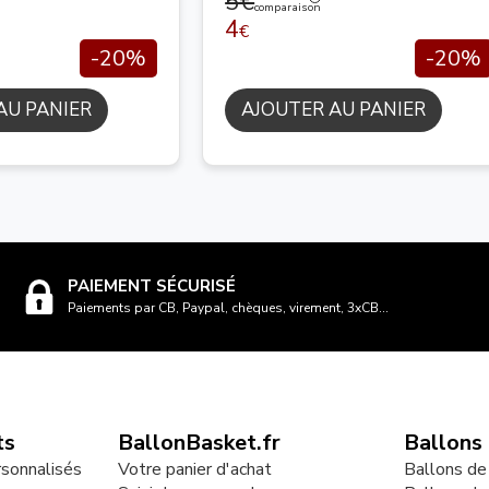
5€
comparaison
4
€
-20%
-20%
AU PANIER
AJOUTER AU PANIER
PAIEMENT SÉCURISÉ
Paiements par CB, Paypal, chèques, virement, 3xCB...
ts
BallonBasket.fr
Ballons
rsonnalisés
Votre panier d'achat
Ballons de