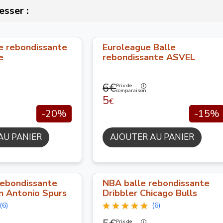
esser :
 rebondissante
Euroleague Balle
e
rebondissante ASVEL
6€
Prix de
comparaison
5
€
-20%
-15%
AU PANIER
AJOUTER AU PANIER
rebondissante
NBA balle rebondissante
n Antonio Spurs
Dribbler Chicago Bulls
(6)
(6)
Prix de