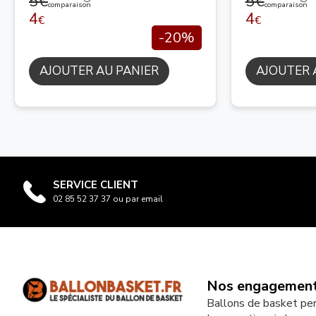
5€
5€
comparaison
comparaison
4
4
€
€
-20%
AJOUTER AU PANIER
AJOUTER 
SERVICE CLIENT
02 85 52 37 37 ou par email
Nos engagemen
Ballons de basket pe