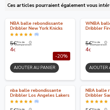
Ces articles pourraient également vous intér
NBA balle rebondissante
WNBA balle
Dribbler New York Knicks
Dribbler Fir
(6)
5€
5€
Prix de
Prix de
comparaison
comparaison
4
4
€
€
-20%
AJOUTER AU PANIER
AJOUTER 
nba balle rebondissante
NBA balle 
Dribbler Los Angeles Lakers
Dribbler Sa
(6)
Prix de
Prix de