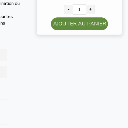
ination du
-
+
our les
fans
AJOUTER AU PANIER