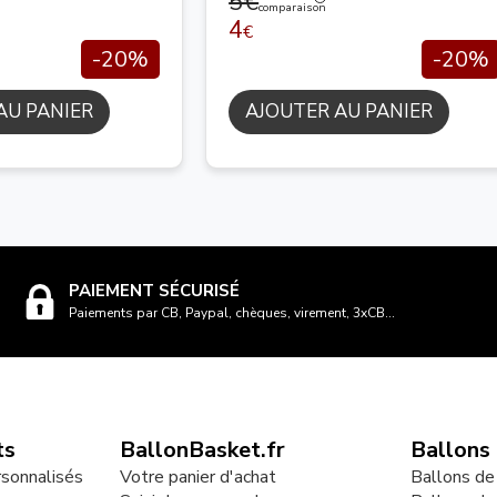
5€
comparaison
4
€
-20%
-20%
AU PANIER
AJOUTER AU PANIER
PAIEMENT SÉCURISÉ
Paiements par CB, Paypal, chèques, virement, 3xCB...
ts
BallonBasket.fr
Ballons
rsonnalisés
Votre panier d'achat
Ballons de