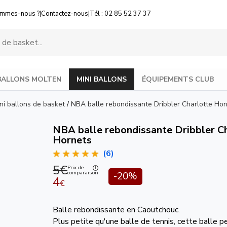
ommes-nous ?
|
Contactez-nous
|
Tél : 02 85 52 37 37
BALLONS MOLTEN
MINI BALLONS
ÉQUIPEMENTS CLUB
ni ballons de basket
/
NBA balle rebondissante Dribbler Charlotte Hor
NBA balle rebondissante Dribbler C
Hornets
(6)
5€
Prix de
comparaison
-20%
4
€
Balle rebondissante en Caoutchouc.
Plus petite qu'une balle de tennis, cette balle 