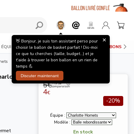
×
👋 Bonjour, je suis ton assistant perso pour
ÉQUIPEMENTS JOUEUR
PANIERS DE BASKET
BONS PLAN
choisir le ballon de basket parfait ! Dis-moi
ce que tu cherches (taille, budget...) et je
t'aide à trouver le bon ballon en un rien de
nets
temps 💪
harlotte
Discuter maintenant
5€
Prix de
comparaison
4
€
-20%
Équipe :
Modèle :
permet
En stock