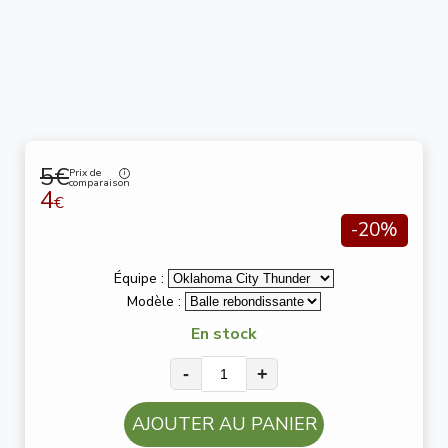
5€
Prix de
comparaison
4
€
-20%
Équipe :
Modèle :
En stock
-
+
AJOUTER AU PANIER