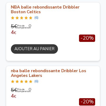
NBA balle rebondissante Dribbler
Boston Celtics
(6)
5€
Prix de
comparaison
4
€
-20%
AJOUTER AU PANIER
nba balle rebondissante Dribbler Los
Angeles Lakers
(6)
5€
Prix de
comparaison
4
€
-20%