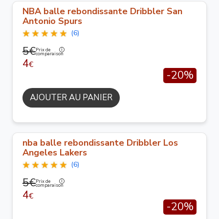
NBA balle rebondissante Dribbler San
Antonio Spurs
(6)
5€
Prix de
comparaison
4
€
-20%
AJOUTER AU PANIER
nba balle rebondissante Dribbler Los
Angeles Lakers
(6)
5€
Prix de
comparaison
4
€
-20%