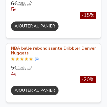
6€
Prix de
comparaison
5
€
-15%
AJOUTER AU PANIER
NBA balle rebondissante Dribbler Denver
Nuggets
(6)
5€
Prix de
comparaison
4
€
-20%
AJOUTER AU PANIER