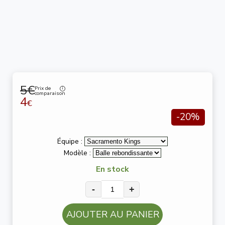
5€
Prix de
comparaison
4
€
-20%
Équipe :
Modèle :
En stock
-
+
AJOUTER AU PANIER