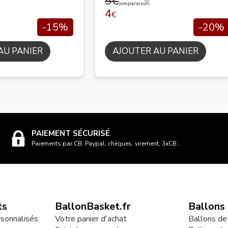
5€
comparaison
4
€
-15%
-20%
AU PANIER
AJOUTER AU PANIER
PAIEMENT SÉCURISÉ
Paiements par CB, Paypal, chèques, virement, 3xCB...
ts
BallonBasket.fr
Ballons
rsonnalisés
Votre panier d'achat
Ballons de