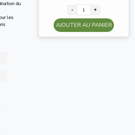
ination du
-
+
our les
fans
AJOUTER AU PANIER