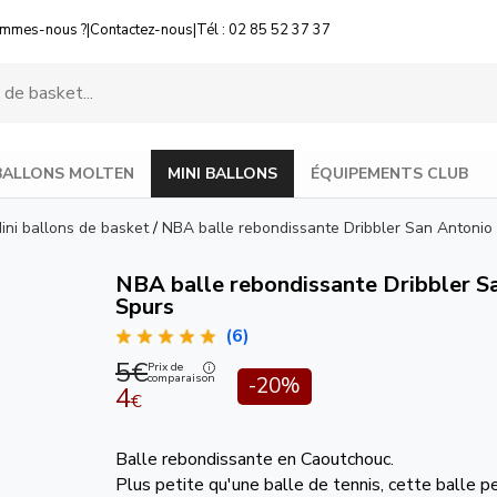
ommes-nous ?
|
Contactez-nous
|
Tél : 02 85 52 37 37
BALLONS MOLTEN
MINI BALLONS
ÉQUIPEMENTS CLUB
ini ballons de basket
/
NBA balle rebondissante Dribbler San Antonio
NBA balle rebondissante Dribbler S
Spurs
(6)
5€
Prix de
comparaison
-20%
4
€
Balle rebondissante en Caoutchouc.
Plus petite qu'une balle de tennis, cette balle 