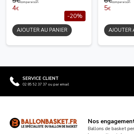
5€
6€
comparaison
comparaison
4
5
€
€
-20%
AJOUTER AU PANIER
AJOUTER 
SERVICE CLIENT
02 85 52 37 37 ou par email
Nos engagemen
Ballons de basket pe