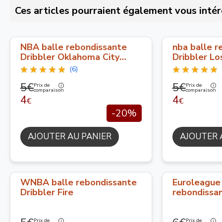
Ces articles pourraient également vous intér
NBA balle rebondissante
nba balle r
Dribbler Oklahoma City
Dribbler Lo
Thunder
(6)
5€
5€
Prix de
Prix de
comparaison
comparaison
4
4
€
€
-20%
AJOUTER AU PANIER
AJOUTER 
WNBA balle rebondissante
Euroleague
Dribbler Fire
rebondissa
Prix de
Prix de