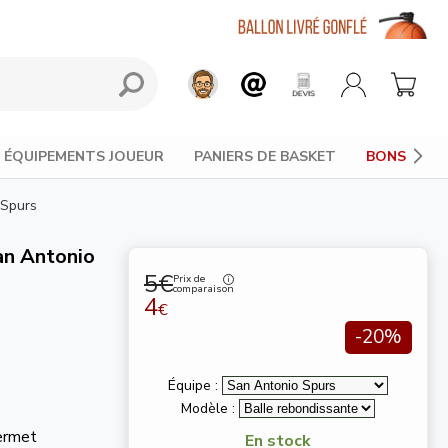
ÉQUIPEMENTS JOUEUR
PANIERS DE BASKET
BONS PLAN
 Spurs
an Antonio
5€
Prix de
comparaison
4
€
-20%
Équipe :
Modèle :
permet
En stock