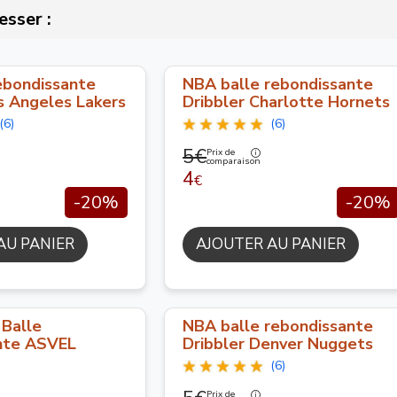
esser :
ebondissante
NBA balle rebondissante
s Angeles Lakers
Dribbler Charlotte Hornets
(6)
(6)
5€
Prix de
comparaison
4
€
-20%
-20%
AU PANIER
AJOUTER AU PANIER
 Balle
NBA balle rebondissante
nte ASVEL
Dribbler Denver Nuggets
(6)
Prix de