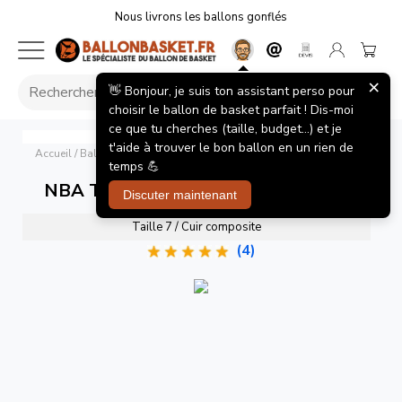
Nous livrons les ballons gonflés
×
👋 Bonjour, je suis ton assistant perso pour
choisir le ballon de basket parfait ! Dis-moi
ce que tu cherches (taille, budget...) et je
NBA Team Alliance Houston Rockets
Wilson
t'aide à trouver le bon ballon en un rien de
Accueil
/
Ballons de basket
/
NBA Team Alliance Houston Rockets
temps 💪
NBA Team Alliance Houston Rockets
Discuter maintenant
Taille 7 / Cuir composite
(4)