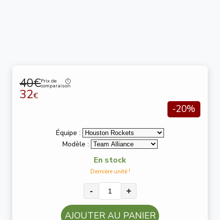
40€
Prix de
comparaison
32
€
-20%
Équipe :
Modèle :
En stock
Dernière unité !
-
+
AJOUTER AU PANIER