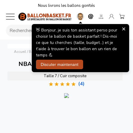
Nous livrons les ballons gonflés
×
👋 Bonjour, je suis ton assistant perso pour
choisir le ballon de basket parfait ! Dis-moi
ce que tu cherches (taille, budget...) et je
NBA Team Alliance Indiana Pacers
Wilson
t'aide à trouver le bon ballon en un rien de
Accueil
/
Ballons de basket
/
NBA Team Alliance Indiana Pacers
temps 💪
NBA Team Alliance Indiana Pacers
Discuter maintenant
Taille 7 / Cuir composite
(4)