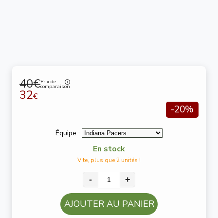
40€
Prix de
comparaison
32
€
-20%
Équipe :
En stock
Vite, plus que 2 unités !
-
+
AJOUTER AU PANIER