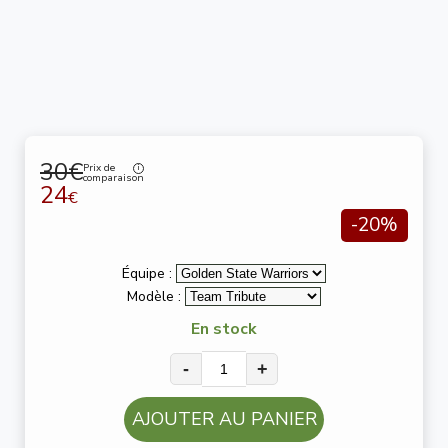
30€
Prix de
comparaison
24
€
-20%
Équipe :
Modèle :
En stock
-
+
AJOUTER AU PANIER