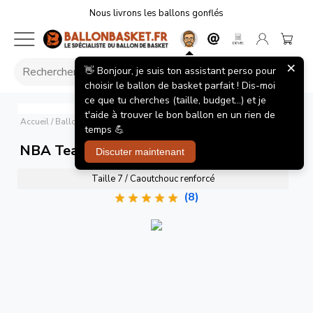
Nous livrons les ballons gonflés
×
👋 Bonjour, je suis ton assistant perso pour
choisir le ballon de basket parfait ! Dis-moi
ce que tu cherches (taille, budget...) et je
NBA Team Tribute Golden State Warriors
Wilson
t'aide à trouver le bon ballon en un rien de
Accueil
/
Ballons de basket
/
NBA Team Tribute Golden State Warriors
temps 💪
NBA Team Tribute Golden State Warriors
Discuter maintenant
Taille 7 / Caoutchouc renforcé
(8)