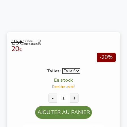
25€
Prix de
comparaison
20
€
-20%
Tailles :
En stock
Dernière unité !
-
+
AJOUTER AU PANIER