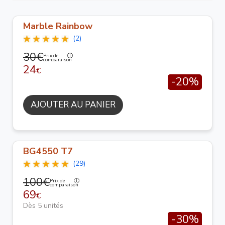
Marble Rainbow
(2)
30€
Prix de
comparaison
24
€
-20%
AJOUTER AU PANIER
BG4550 T7
(29)
100€
Prix de
comparaison
69
€
Dès 5 unités
-30%