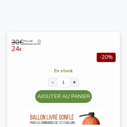
30€
Prix de
comparaison
24
€
-20%
En stock
-
+
AJOUTER AU PANIER