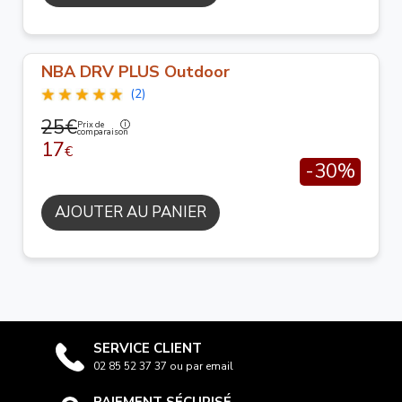
NBA DRV PLUS Outdoor
(2)
25€
Prix de
comparaison
17
€
-30%
AJOUTER AU PANIER
SERVICE CLIENT
02 85 52 37 37 ou par email