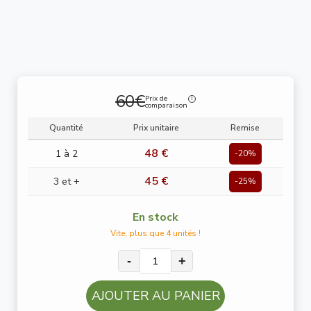
60€
Prix de
comparaison
Quantité
Prix unitaire
Remise
48 €
1 à 2
-20%
45 €
3 et +
-25%
En stock
Vite, plus que 4 unités !
-
+
AJOUTER AU PANIER