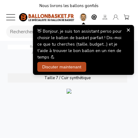
Nous livrons les ballons gonflés
×
👋 Bonjour, je suis ton assistant perso pour
choisir le ballon de basket parfait ! Dis-moi
ce que tu cherches (taille, budget...) et je
Ballon de basket Spalding Taille 7 LNB TF 250 React
t'aide à trouver le bon ballon en un rien de
Accueil
/
Ballons de basket
/
LNB TF 250 T7
temps 💪
LNB TF 250 T7
Discuter maintenant
Taille 7 / Cuir synthétique