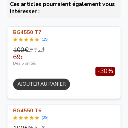
Ces articles pourraient également vous
intéresser :
BG4550 T7
(29)
100€
Prix de
comparaison
69
€
Dès 5 unités
-30%
AJOUTER AU PANIER
BG4550 T6
(29)
Prix de