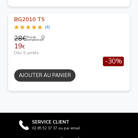
BG2010 T5
(4)
28€
Prix de
comparaison
19
€
Dès 5 unités
-30%
AJOUTER AU PANIER
SERVICE CLIENT
02 85 52 37 37 ou par email