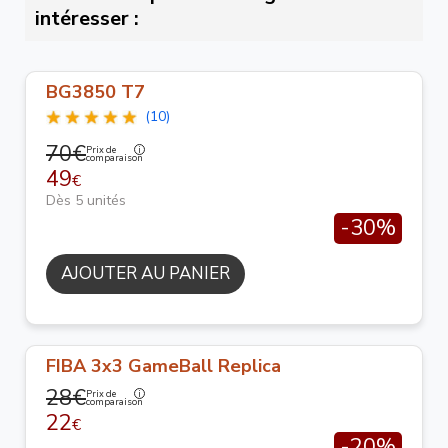
intéresser :
BG3850 T7
(10)
70€
Prix de
comparaison
49
€
Dès 5 unités
-30%
AJOUTER AU PANIER
FIBA 3x3 GameBall Replica
28€
Prix de
comparaison
22
€
-20%