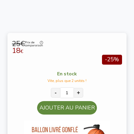
25€
Prix de
comparaison
18
€
-25%
En stock
Vite, plus que 2 unités !
-
+
AJOUTER AU PANIER