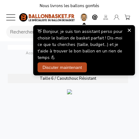
Nous livrons les ballons gonflés
×
👋 Bonjour, je suis ton assistant perso pour
choisir le ballon de basket parfait ! Dis-moi
ce que tu cherches (taille, budget...) et je
Street B33T2000 FIBA
Molten
t'aide à trouver le bon ballon en un rien de
Accueil
/
Ballons de basket
/
Street B33T2000 FIBA
temps 💪
Street B33T2000 FIBA
Discuter maintenant
Taille 6 / Caoutchouc Résistant