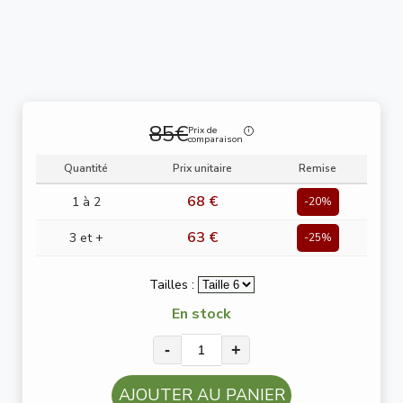
85€
Prix de
comparaison
Quantité
Prix unitaire
Remise
68 €
1 à 2
-20%
63 €
3 et +
-25%
Tailles :
En stock
-
+
AJOUTER AU PANIER