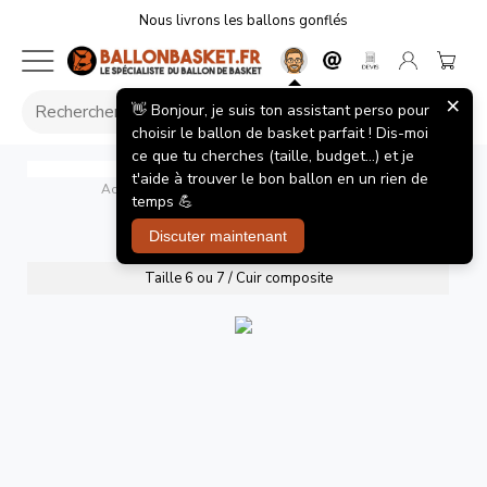
Nous livrons les ballons gonflés
×
👋 Bonjour, je suis ton assistant perso pour
choisir le ballon de basket parfait ! Dis-moi
ce que tu cherches (taille, budget...) et je
TF-1000 Precision
Spalding
t'aide à trouver le bon ballon en un rien de
Accueil
/
Ballons de basket
/
TF-1000 Precision
temps 💪
TF-1000 Precision
Discuter maintenant
Taille 6 ou 7 / Cuir composite