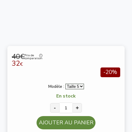
40€
Prix de
comparaison
32
€
-20%
Modèle :
En stock
-
+
AJOUTER AU PANIER