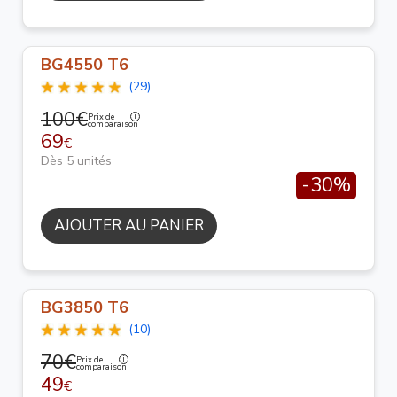
BG4550 T6
(29)
100€
Prix de
comparaison
69
€
Dès 5 unités
-30%
AJOUTER AU PANIER
BG3850 T6
(10)
70€
Prix de
comparaison
49
€