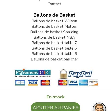
Contact
Ballons de Basket
Ballons de basket Wilson
Ballons de basket Molten
Ballons de basket Spalding
Ballons de basket NBA
Ballons de basket taille 7
Ballons de basket taille 6
Ballons de basket taille 5
Ballons de basket pas cher
En stock
© 2009-2026 LB82. Tous droits réservés - ballonbasket.fr -
AJOUTER AU PANIER
SARL LB 82 - 13 Rue Louis Delage 44360 VIGNEUX DE