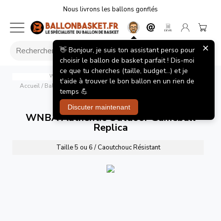
Nous livrons les ballons gonflés
×
👋 Bonjour, je suis ton assistant perso pour
choisir le ballon de basket parfait ! Dis-moi
ce que tu cherches (taille, budget...) et je
WNBA Authentic Outdoor Gameball Replica
Wilson
t'aide à trouver le bon ballon en un rien de
Accueil
/
Ballons de basket
/
WNBA Authentic Outdoor Gameball
temps 💪
Replica
Discuter maintenant
WNBA Authentic Outdoor Gameball
Replica
Taille 5 ou 6 / Caoutchouc Résistant