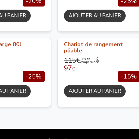
-20%
-25%
AU PANIER
AJOUTER AU PANIER
arge 80l
Chariot de rangement
pliable
115€
Prix de
n
comparaison
97
€
-25%
-15%
AU PANIER
AJOUTER AU PANIER