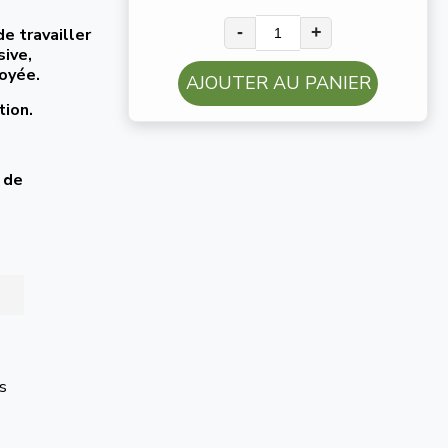
-
+
e travailler
sive,
oyée.
AJOUTER AU PANIER
tion.
 de
os