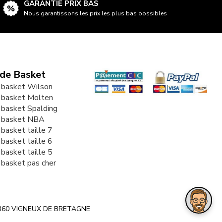
GARANTIE PRIX BAS
Nous garantissons les prix les plus bas possibles
 de Basket
 basket Wilson
 basket Molten
 basket Spalding
e basket NBA
 basket taille 7
 basket taille 6
 basket taille 5
 basket pas cher
e 44360 VIGNEUX DE BRETAGNE