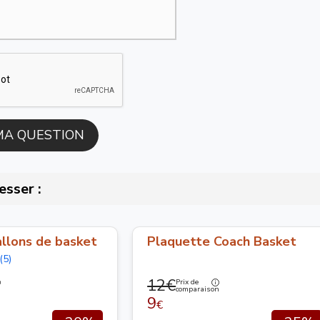
esser :
llons de basket
Plaquette Coach Basket
(5)
12€
Prix de
n
comparaison
9
€