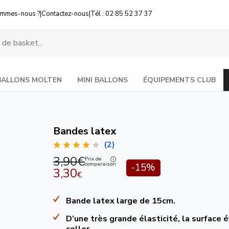
ommes-nous ?
|
Contactez-nous
|
Tél : 02 85 52 37 37
BALLONS MOLTEN
MINI BALLONS
ÉQUIPEMENTS CLUB
Bandes latex
(2)
3,90€
Prix de
comparaison
-15%
3,30
€
Bande latex large de 15cm.
D’une très grande élasticité, la surface é
coller.