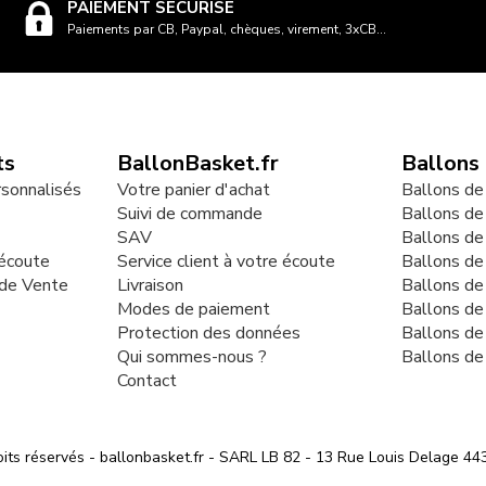
PAIEMENT SÉCURISÉ
Paiements par CB, Paypal, chèques, virement, 3xCB...
ts
BallonBasket.fr
Ballons
rsonnalisés
Votre panier d'achat
Ballons de
Suivi de commande
Ballons de
SAV
Ballons de
 écoute
Service client à votre écoute
Ballons d
 de Vente
Livraison
Ballons de
Modes de paiement
Ballons de
Protection des données
Ballons de
Qui sommes-nous ?
Ballons de
Contact
its réservés - ballonbasket.fr - SARL LB 82 - 13 Rue Louis Delag