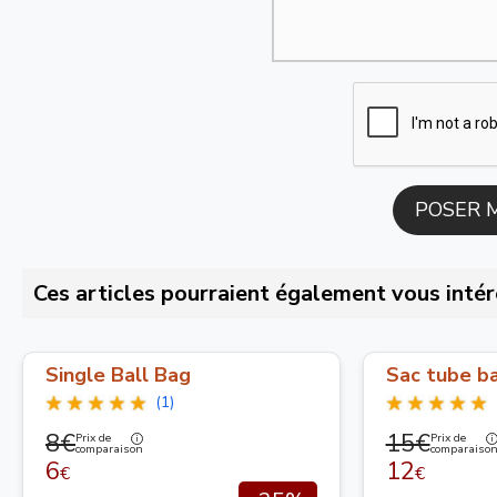
Ces articles pourraient également vous intér
Single Ball Bag
Sac tube ba
(1)
8€
15€
Prix de
Prix de
comparaison
comparaiso
6
12
€
€