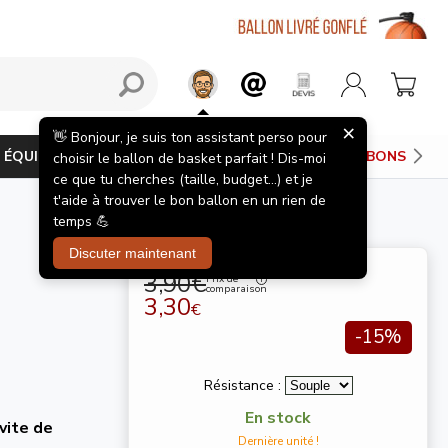
×
👋 Bonjour, je suis ton assistant perso pour
ÉQUIPEMENTS JOUEUR
PANIERS DE BASKET
BONS PLAN
choisir le ballon de basket parfait ! Dis-moi
ce que tu cherches (taille, budget...) et je
t'aide à trouver le bon ballon en un rien de
temps 💪
Discuter maintenant
3,90€
Prix de
comparaison
3,30
€
-15%
Résistance :
En stock
vite de
Dernière unité !