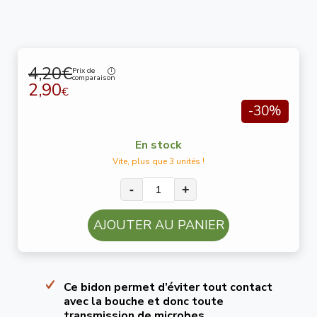
4,20€
Prix de
comparaison
2,90
€
-30%
En stock
Vite, plus que 3 unités !
-
+
AJOUTER AU PANIER
Ce bidon permet d’éviter tout contact
avec la bouche et donc toute
transmission de microbes