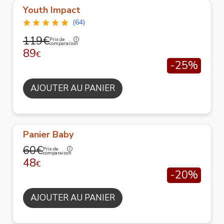
Youth Impact
(64)
119€
Prix de
comparaison
89
€
-25%
AJOUTER AU PANIER
Panier Baby
60€
Prix de
comparaison
48
€
-20%
AJOUTER AU PANIER