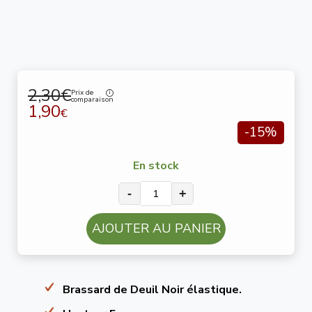
2,30€
Prix de
comparaison
1,90
€
-15%
En stock
-
+
AJOUTER AU PANIER
Brassard de Deuil Noir élastique.