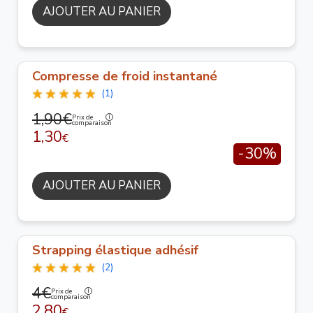
AJOUTER AU PANIER
Compresse de froid instantané
(1)
1,90€
Prix de
comparaison
1,30
€
-30%
AJOUTER AU PANIER
Strapping élastique adhésif
(2)
4€
Prix de
comparaison
2,80
€