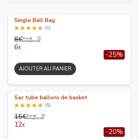
Single Ball Bag
(1)
8€
Prix de
comparaison
6
€
-25%
AJOUTER AU PANIER
Sac tube ballons de basket
(5)
15€
Prix de
comparaison
12
€
-20%