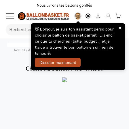
Nous livrons les ballons gonflés
×
👋 Bonjour, je suis ton assistant perso pour
choisir le ballon de basket parfait ! Dis-moi
ce que tu cherches (taille, budget...) et je
Chariot à ballon PRO Wilson
Wilson
t'aide à trouver le bon ballon en un rien de
Accueil
/
Accessoires Ballons de Basket
/
Chariot à ballon PRO
temps 💪
Wilson
Discuter maintenant
Chariot à ballon PRO Wilson