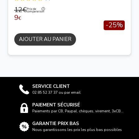
12€
Prix de
comparaison
9
€
-25%
AJOUTER AU PANIER
SERVICE CLIENT
02 85 52 37 37 ou par email
PAIEMENT SÉCURISÉ
Paiements par CB, Paypal, chèques, virement, 3xCB...
GARANTIE PRIX BAS
Nous garantissons les prix les plus bas possibles