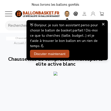
Nous livrons les ballons gonflés
×
👋 Bonjour, je suis ton assistant perso pour
choisir le ballon de basket parfait ! Dis-moi
ce que tu cherches (taille, budget...) et je
Chaussettes de compression multisports elite active blanc
McDavid
t'aide à trouver le bon ballon en un rien de
Accueil
/
Equipements Joueur
/
Chaussettes de compression
temps 💪
multisports elite active blanc
Discuter maintenant
Chaussettes de compression multisports
elite active blanc