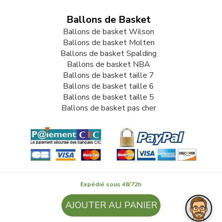
Ballons de Basket
Ballons de basket Wilson
Ballons de basket Molten
Ballons de basket Spalding
Ballons de basket NBA
Ballons de basket taille 7
Ballons de basket taille 6
Ballons de basket taille 5
Ballons de basket pas cher
Expédié sous 48/72h
© 2009-2026 LB82. Tous droits réservés - ballonbasket.fr -
AJOUTER AU PANIER
SARL LB 82 - 13 Rue Louis Delage 44360 VIGNEUX DE
BRETAGNE