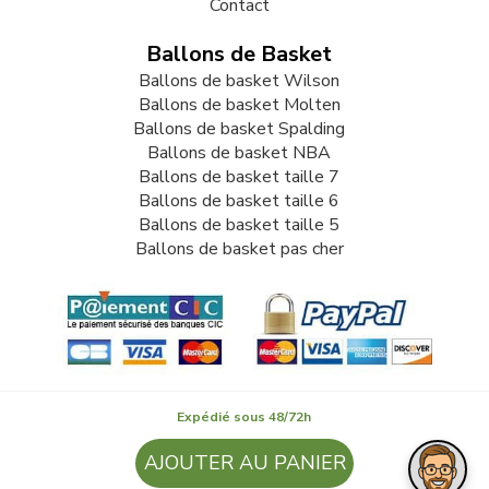
Contact
Ballons de Basket
Ballons de basket Wilson
Ballons de basket Molten
Ballons de basket Spalding
Ballons de basket NBA
Ballons de basket taille 7
Ballons de basket taille 6
Ballons de basket taille 5
Ballons de basket pas cher
Expédié sous 48/72h
© 2009-2026 LB82. Tous droits réservés - ballonbasket.fr -
AJOUTER AU PANIER
SARL LB 82 - 13 Rue Louis Delage 44360 VIGNEUX DE
BRETAGNE