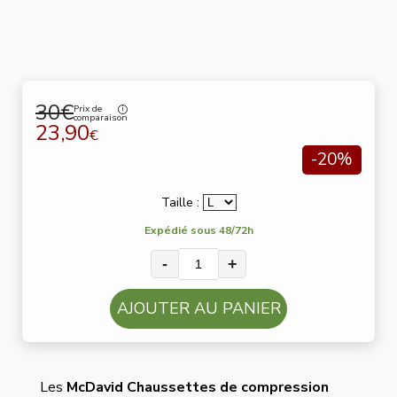
30€
Prix de
comparaison
23,90
€
-20%
Taille :
Expédié sous 48/72h
-
+
AJOUTER AU PANIER
Les
McDavid Chaussettes de compression