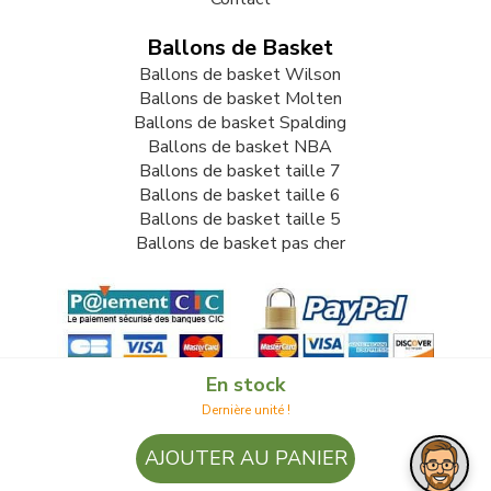
Ballons de Basket
Ballons de basket Wilson
Ballons de basket Molten
Ballons de basket Spalding
Ballons de basket NBA
Ballons de basket taille 7
Ballons de basket taille 6
Ballons de basket taille 5
Ballons de basket pas cher
En stock
Dernière unité !
© 2009-2026 LB82. Tous droits réservés - ballonbasket.fr -
AJOUTER AU PANIER
SARL LB 82 - 13 Rue Louis Delage 44360 VIGNEUX DE
BRETAGNE