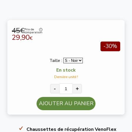
45€
Prix de
comparaison
29,90
€
-30%
Taille :
En stock
Dernière unité !
-
+
AJOUTER AU PANIER
Chaussettes de récupération VenoFlex