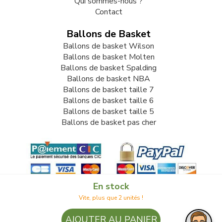
Qui sommes-nous ?
Contact
Ballons de Basket
Ballons de basket Wilson
Ballons de basket Molten
Ballons de basket Spalding
Ballons de basket NBA
Ballons de basket taille 7
Ballons de basket taille 6
Ballons de basket taille 5
Ballons de basket pas cher
En stock
Vite, plus que 2 unités !
© 2009-2026 LB82. Tous droits réservés - ballonbasket.fr -
AJOUTER AU PANIER
SARL LB 82 - 13 Rue Louis Delage 44360 VIGNEUX DE