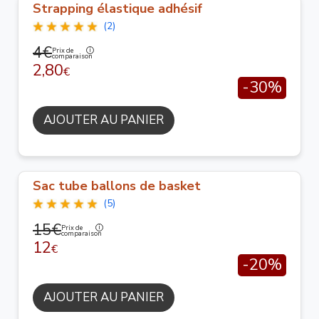
Strapping élastique adhésif
(2)
4€
Prix de
comparaison
2,80
€
-30%
AJOUTER AU PANIER
Sac tube ballons de basket
(5)
15€
Prix de
comparaison
12
€
-20%
AJOUTER AU PANIER