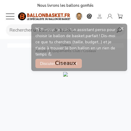
Nous livrons les ballons gonflés
Ciseaux
Accueil
/
Equipements Club
/
Ciseaux
Ciseaux