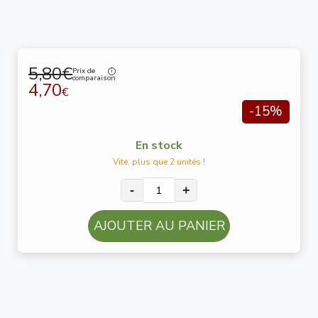
5,80€
Prix de
comparaison
4,70
€
-15%
En stock
Vite, plus que 2 unités !
-
+
AJOUTER AU PANIER