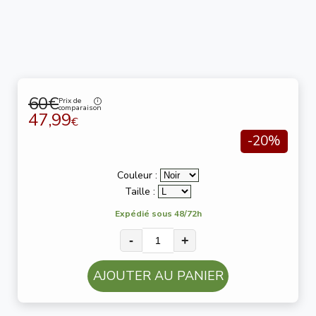
60€
Prix de
comparaison
47,99
€
-20%
Couleur :
Taille :
Expédié sous 48/72h
-
+
AJOUTER AU PANIER