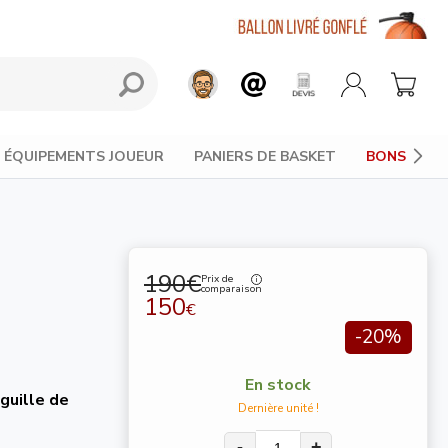
ÉQUIPEMENTS JOUEUR
PANIERS DE BASKET
BONS PLAN
190€
Prix de
comparaison
150
€
-20%
En stock
guille de
Dernière unité !
-
+