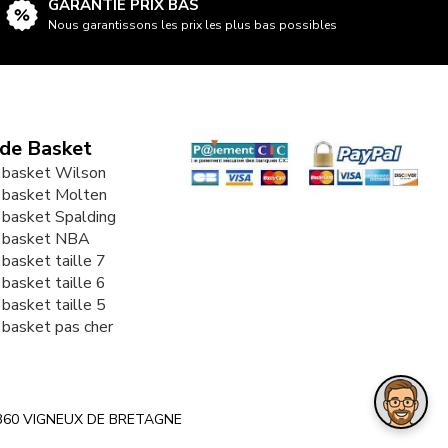
GARANTIE PRIX BAS
Nous garantissons les prix les plus bas possibles
 de Basket
 basket Wilson
 basket Molten
 basket Spalding
e basket NBA
 basket taille 7
 basket taille 6
 basket taille 5
 basket pas cher
e 44360 VIGNEUX DE BRETAGNE