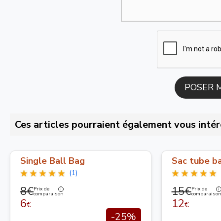
Ces articles pourraient également vous intér
Single Ball Bag
Sac tube ba
(1)
8€
15€
Prix de
Prix de
comparaison
comparaiso
6
12
€
€
-25%