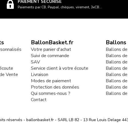
PAIEMENT SÉCURISÉ
Paiements par CB, Paypal, chèques, virement, 3xCB...
ts
BallonBasket.fr
Ballons
rsonnalisés
Votre panier d'achat
Ballons de
Suivi de commande
Ballons de
SAV
Ballons de
 écoute
Service client à votre écoute
Ballons d
 de Vente
Livraison
Ballons de
Modes de paiement
Ballons de
Protection des données
Ballons de
Qui sommes-nous ?
Ballons de
Contact
its réservés - ballonbasket.fr - SARL LB 82 - 13 Rue Louis Delag