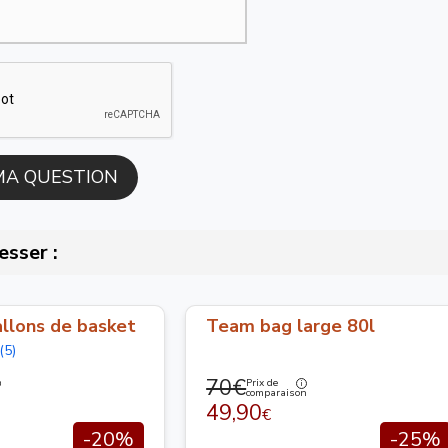
esser :
llons de basket
Team bag large 80l
(5)
70€
Prix de
n
comparaison
49,90
€
-20%
-25%