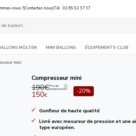
ommes-nous ?
|
Contactez-nous
|
Tél : 02 85 52 37 37
BALLONS MOLTEN
MINI BALLONS
ÉQUIPEMENTS CLUB
sseur mini
Compresseur mini
190€
Prix de
comparaison
-20%
150
€
Gonfleur de haute qualité
Livré avec mesureur de pression et une ai
type européen.