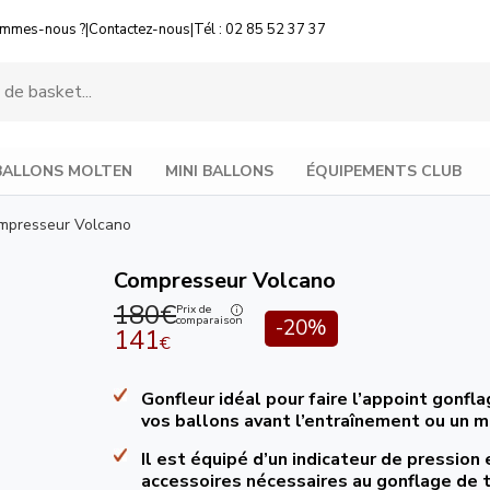
ommes-nous ?
|
Contactez-nous
|
Tél : 02 85 52 37 37
BALLONS MOLTEN
MINI BALLONS
ÉQUIPEMENTS CLUB
mpresseur Volcano
Compresseur Volcano
180€
Prix de
comparaison
-20%
141
€
Gonfleur idéal pour faire l’appoint gonfl
vos ballons avant l’entraînement ou un m
Il est équipé d’un indicateur de pression 
accessoires nécessaires au gonflage de 