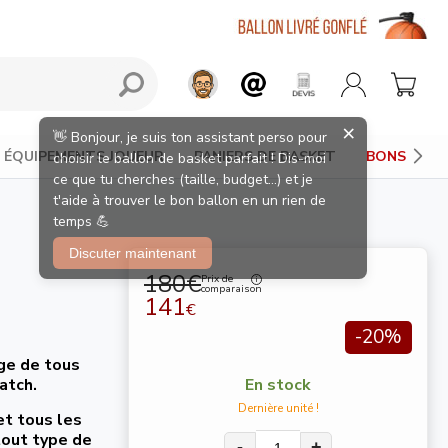
ÉQUIPEMENTS JOUEUR
PANIERS DE BASKET
BONS PLAN
180€
Prix de
comparaison
141
€
-20%
age de tous
atch.
En stock
Dernière unité !
et tous les
tout type de
-
+