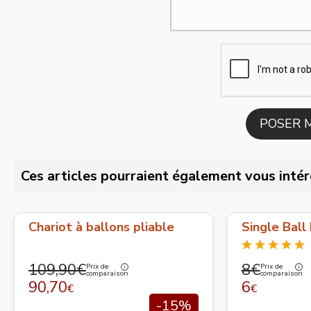
Ces articles pourraient également vous intér
Chariot à ballons pliable
Single Ball
109,90€
8€
Prix de
Prix de
comparaison
comparaison
90,70
6
€
€
-15%