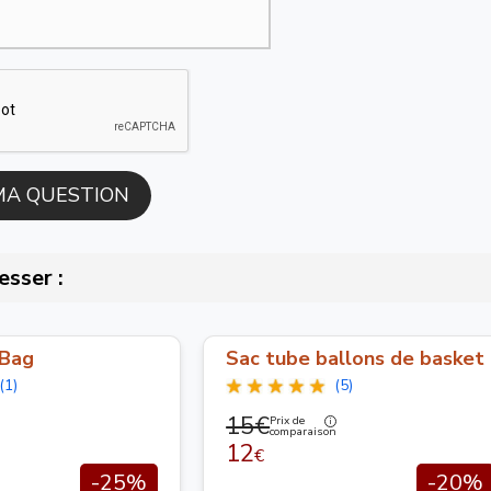
esser :
 Bag
Sac tube ballons de basket
(1)
(5)
15€
Prix de
comparaison
12
€
-25%
-20%