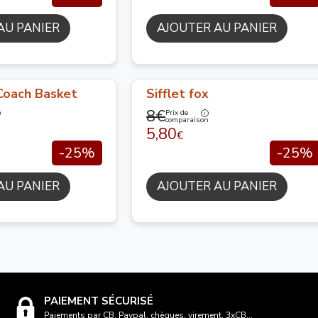
AU PANIER
AJOUTER AU PANIER
Coach Basket
Sifflet fox
8€
Prix de
n
comparaison
5,80
€
-25%
-25%
AU PANIER
AJOUTER AU PANIER
PAIEMENT SÉCURISÉ
Paiements par CB, Paypal, chèques, virement, 3xCB...