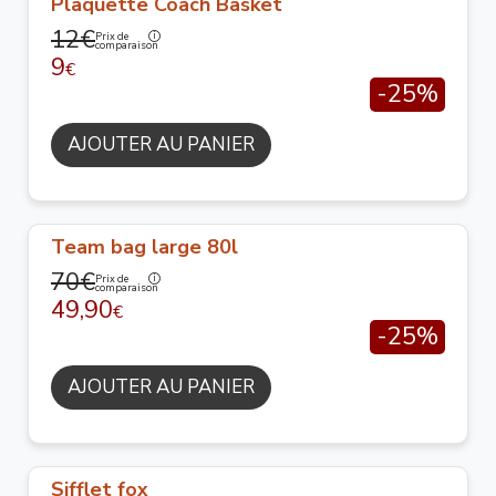
Plaquette Coach Basket
12€
Prix de
comparaison
9
€
-25%
AJOUTER AU PANIER
Team bag large 80l
70€
Prix de
comparaison
49,90
€
-25%
AJOUTER AU PANIER
Sifflet fox