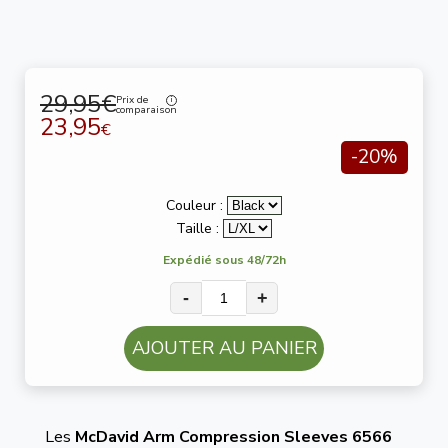
29,95€
Prix de
comparaison
23,95
€
-20%
Couleur :
Taille :
Expédié sous 48/72h
-
+
AJOUTER AU PANIER
Les
McDavid Arm Compression Sleeves 6566