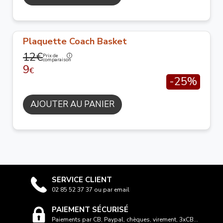
Plaquette Coach Basket
12€
Prix de
comparaison
9
€
-25%
AJOUTER AU PANIER
SERVICE CLIENT
02 85 52 37 37 ou par email
PAIEMENT SÉCURISÉ
Paiements par CB, Paypal, chèques, virement, 3xCB...