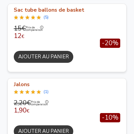
Sac tube ballons de basket
(5)
15€
Prix de
comparaison
12
€
-20%
AJOUTER AU PANIER
Jalons
(1)
2,20€
Prix de
comparaison
1,90
€
-10%
AJOUTER AU PANIER