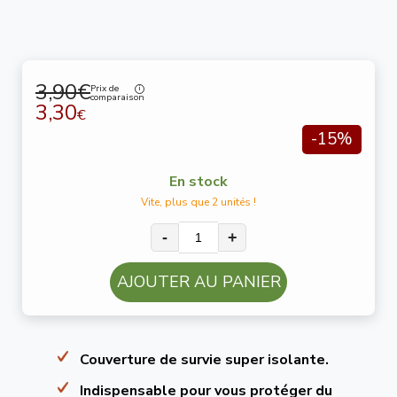
3,90€
Prix de
comparaison
3,30
€
-15%
En stock
Vite, plus que 2 unités !
-
+
AJOUTER AU PANIER
Couverture de survie super isolante.
Indispensable pour vous protéger du