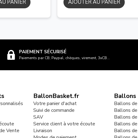
AU PANIER
AJOUTER AU PANIER
PAIEMENT SÉCURISÉ
Paiements par CB, Paypal, chèques, virement, 3xCB...
ts
BallonBasket.fr
Ballons
rsonnalisés
Votre panier d'achat
Ballons de
Suivi de commande
Ballons de
SAV
Ballons de
 écoute
Service client à votre écoute
Ballons d
 de Vente
Livraison
Ballons de
Modes de paiement
Ballons de