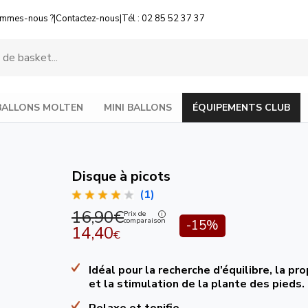
ommes-nous ?
|
Contactez-nous
|
Tél : 02 85 52 37 37
BALLONS MOLTEN
MINI BALLONS
ÉQUIPEMENTS CLUB
Disque à picots
(1)
16,90€
Prix de
comparaison
-15%
14,40
€
Idéal pour la recherche d’équilibre, la pr
et la stimulation de la plante des pieds.
Relaxe et tonifie.