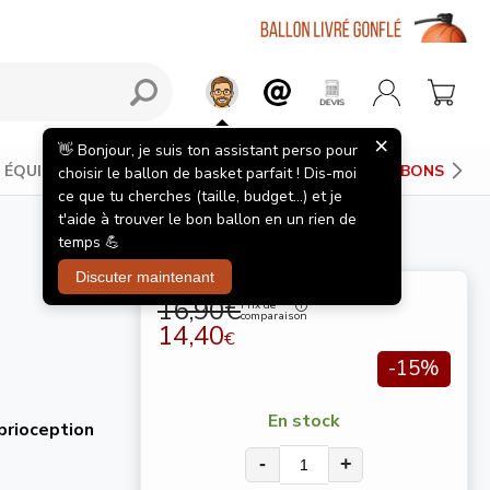
×
👋 Bonjour, je suis ton assistant perso pour
ÉQUIPEMENTS JOUEUR
PANIERS DE BASKET
BONS PLAN
choisir le ballon de basket parfait ! Dis-moi
ce que tu cherches (taille, budget...) et je
t'aide à trouver le bon ballon en un rien de
temps 💪
Discuter maintenant
16,90€
Prix de
comparaison
14,40
€
-15%
En stock
oprioception
-
+