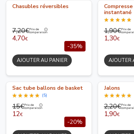
Chasubles réversibles
Compresse 
instantané
7,20€
1,90€
Prix de
Prix de
comparaison
compara
4,70
1,30
€
€
-35%
AJOUTER AU PANIER
AJOUTER 
Sac tube ballons de basket
Jalons
(5)
15€
2,20€
Prix de
Prix de
comparaison
compara
12
1,90
€
€
-20%