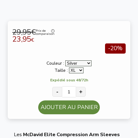
29,95€
Prix de
comparaison
23,95
€
-20%
Couleur :
Taille :
Expédié sous 48/72h
-
+
AJOUTER AU PANIER
Les
McDavid Elite Compression Arm Sleeves