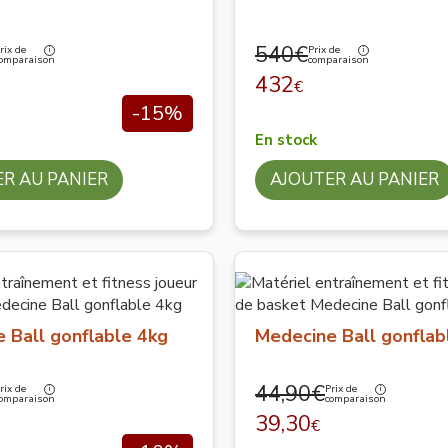
540€
rix de
Prix de
omparaison
comparaison
432
€
-15%
En stock
R AU PANIER
AJOUTER AU PANIER
 Ball gonflable 4kg
Medecine Ball gonflab
44,90€
rix de
Prix de
omparaison
comparaison
39,30
€