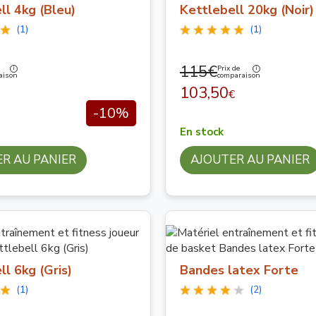
ll 4kg (Bleu)
Kettlebell 20kg (Noir)
(1)
(1)
115€
Prix de
aison
comparaison
103,50
€
-10%
En stock
R AU PANIER
AJOUTER AU PANIER
ll 6kg (Gris)
Bandes latex Forte
(1)
(2)