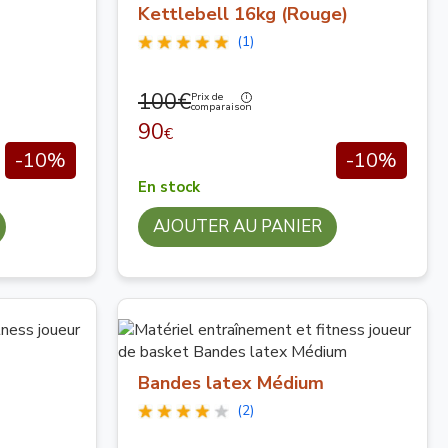
Kettlebell 16kg (Rouge)
(1)
100€
Prix de
comparaison
90
€
-10%
-10%
En stock
AJOUTER AU PANIER
Bandes latex Médium
(2)