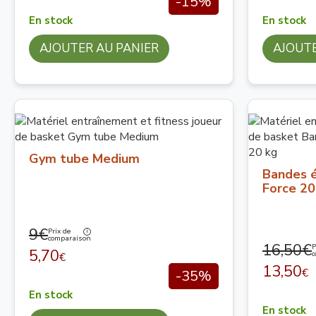
-15%
En stock
En stock
AJOUTER AU PANIER
AJOUTE
Gym tube Medium
Bandes é
Force 20
9€
Prix de
comparaison
16,50€
P
5,70
c
€
13,50
€
-35%
En stock
En stock