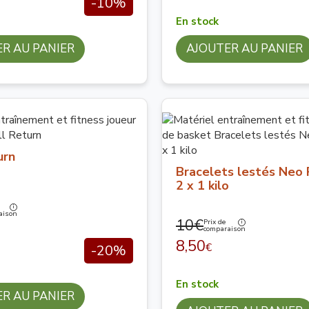
-10%
En stock
R AU PANIER
AJOUTER AU PANIER
urn
Bracelets lestés Neo
2 x 1 kilo
aison
10€
Prix de
comparaison
8,50
€
-20%
En stock
R AU PANIER