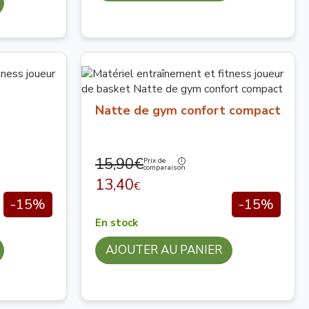
Natte de gym confort compact
15,90€
Prix de
comparaison
13,40
€
-15%
-15%
En stock
AJOUTER AU PANIER