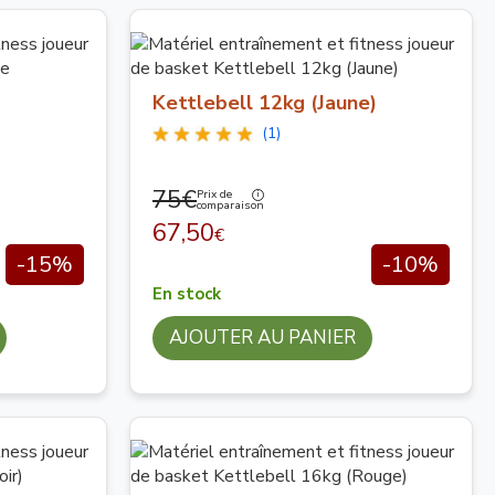
Kettlebell 12kg (Jaune)
(1)
75€
Prix de
comparaison
67,50
€
-15%
-10%
En stock
AJOUTER AU PANIER