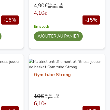
4,90€
Prix de
comparaison
4,10
€
-15%
-15%
En stock
AJOUTER AU PANIER
Gym tube Strong
10€
Prix de
comparaison
6,10
€