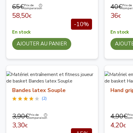
65€
40€
Prix de
Prix de
comparaison
compar
58,50
36
€
€
-10%
En stock
En stock
AJOUTER AU PANIER
AJOUTE
Bandes latex Souple
Hand gri
(2)
3,90€
4,90€
Prix de
Prix
comparaison
com
3,30
4,20
€
€