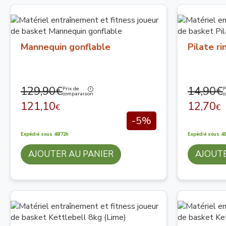
Mannequin gonflable
Pilate ri
129,90€
14,90€
Prix de
P
comparaison
c
121,10
12,70
€
€
-5%
Expédié sous 48/72h
Expédié sous 48
AJOUTER AU PANIER
AJOUTE