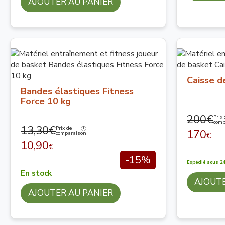
AJOUTER AU PANIER
Caisse d
Bandes élastiques Fitness
Force 10 kg
200€
Prix 
comp
13,30€
Prix de
170
comparaison
€
10,90
€
-15%
Expédié sous 24
En stock
AJOUTE
AJOUTER AU PANIER