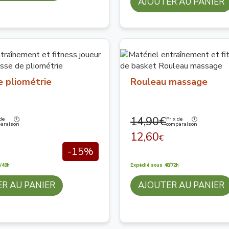
AJOUTER AU PANIER
e pliométrie
Rouleau massage
14,90€
de
Prix de
araison
comparaison
12,60
€
-15%
/48h
Expédié sous 48/72h
R AU PANIER
AJOUTER AU PANIER