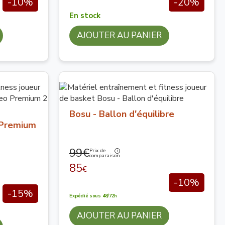
-10%
-20%
En stock
AJOUTER AU PANIER
Bosu - Ballon d'équilibre
 Premium
99€
Prix de
comparaison
85
€
-10%
-15%
Expédié sous 48/72h
AJOUTER AU PANIER