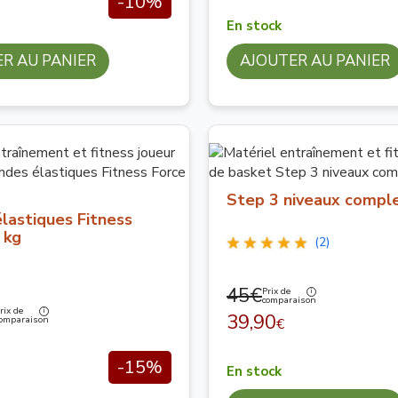
-10%
En stock
R AU PANIER
AJOUTER AU PANIER
Step 3 niveaux compl
lastiques Fitness
 kg
(2)
45€
Prix de
comparaison
rix de
39,90
omparaison
€
-15%
En stock