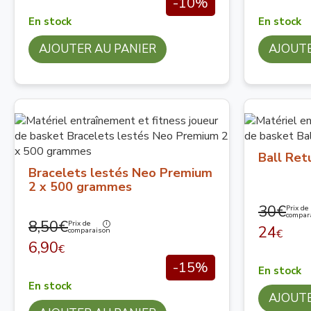
-10%
En stock
En stock
AJOUTER AU PANIER
AJOUTE
Ball Ret
Bracelets lestés Neo Premium
2 x 500 grammes
30€
Prix de
compar
8,50€
Prix de
24
comparaison
€
6,90
€
-15%
En stock
En stock
AJOUTE