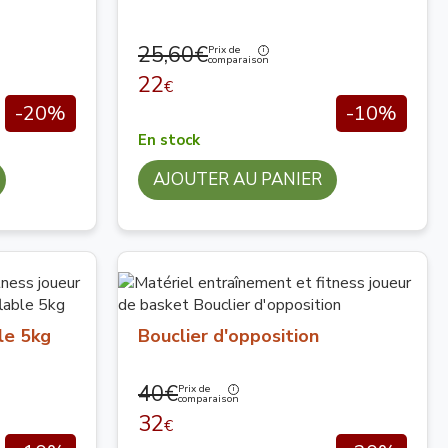
25,60€
Prix de
comparaison
22
€
-20%
-10%
En stock
AJOUTER AU PANIER
le 5kg
Bouclier d'opposition
40€
Prix de
comparaison
32
€