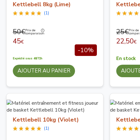
Kettlebell 8kg (Lime)
Kettlebe
(1)
50€
25€
Prix de
Prix de
comparaison
compar
45
22,50
€
€
-10%
En stock
Expédié sous 48/72h
AJOUTER AU PANIER
AJOUTE
Kettlebell 10kg (Violet)
Kettlebe
(1)