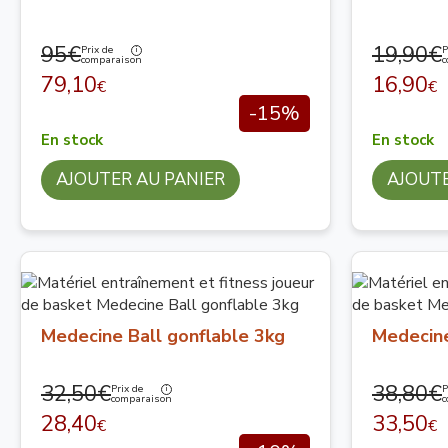
95€
19,90€
Prix de
P
comparaison
c
79,10
16,90
€
€
-15%
En stock
En stock
AJOUTER AU PANIER
AJOUTE
Medecine Ball gonflable 3kg
Medecine
32,50€
38,80€
Prix de
P
comparaison
c
28,40
33,50
€
€