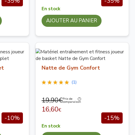
-35%
-35%
En stock
AJOUTER AU PANIER
et
Natte de Gym Confort
(1)
19,90€
Prix de
comparaison
16,60
€
-10%
-15%
En stock