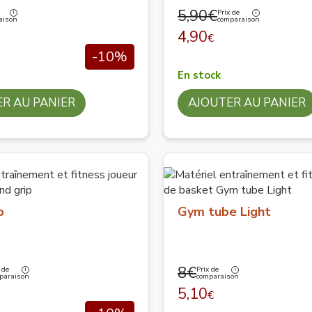
5,90€
Prix de
aison
comparaison
4,90
€
-10%
En stock
R AU PANIER
AJOUTER AU PANIER
p
Gym tube Light
8€
 de
Prix de
paraison
comparaison
5,10
€