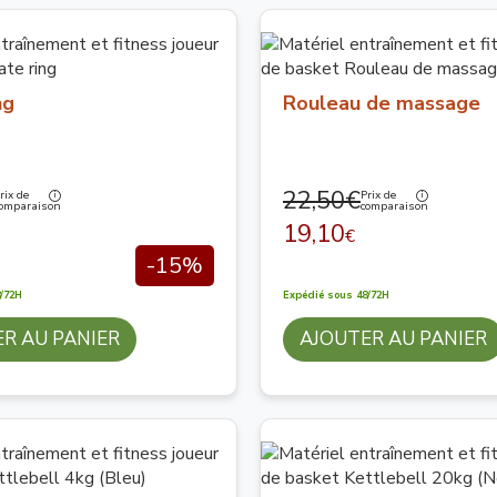
ng
Rouleau de massage
22,50€
rix de
Prix de
omparaison
comparaison
19,10
€
-15%
/72H
Expédié sous 48/72H
R AU PANIER
AJOUTER AU PANIER