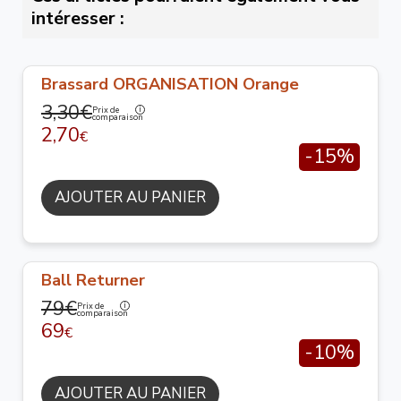
intéresser :
Brassard ORGANISATION Orange
3,30€
Prix de
comparaison
2,70
€
-15%
AJOUTER AU PANIER
Ball Returner
79€
Prix de
comparaison
69
€
-10%
AJOUTER AU PANIER