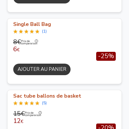
Single Ball Bag
(1)
8€
Prix de
comparaison
6
€
-25%
AJOUTER AU PANIER
Sac tube ballons de basket
(5)
15€
Prix de
comparaison
12
€
-20%