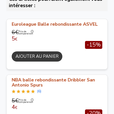
intéresser :
Euroleague Balle rebondissante ASVEL
6€
Prix de
comparaison
5
€
-15%
AJOUTER AU PANIER
NBA balle rebondissante Dribbler San
Antonio Spurs
(6)
5€
Prix de
comparaison
4
€
-20%