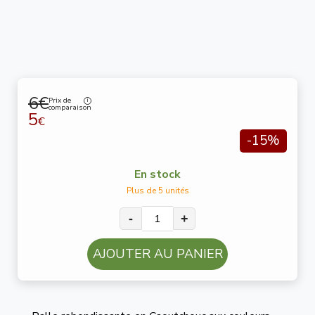
6€
Prix de
comparaison
5
€
-15%
En stock
Plus de 5 unités
-
+
AJOUTER AU PANIER