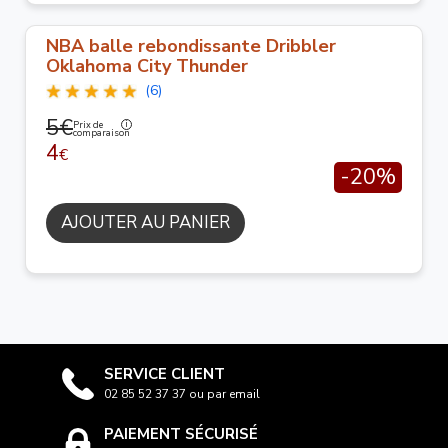
NBA balle rebondissante Dribbler
Oklahoma City Thunder
(6)
5€
Prix de
comparaison
4
€
-20%
AJOUTER AU PANIER
SERVICE CLIENT
02 85 52 37 37 ou par email
PAIEMENT SÉCURISÉ