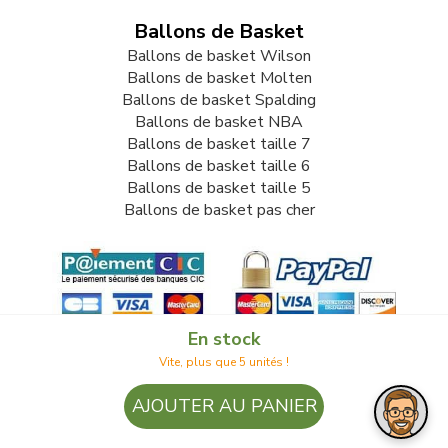
Ballons de Basket
Ballons de basket Wilson
Ballons de basket Molten
Ballons de basket Spalding
Ballons de basket NBA
Ballons de basket taille 7
Ballons de basket taille 6
Ballons de basket taille 5
Ballons de basket pas cher
En stock
Vite, plus que 5 unités !
© 2009-2026 LB82. Tous droits réservés - ballonbasket.fr -
AJOUTER AU PANIER
SARL LB 82 - 13 Rue Louis Delage 44360 VIGNEUX DE
BRETAGNE