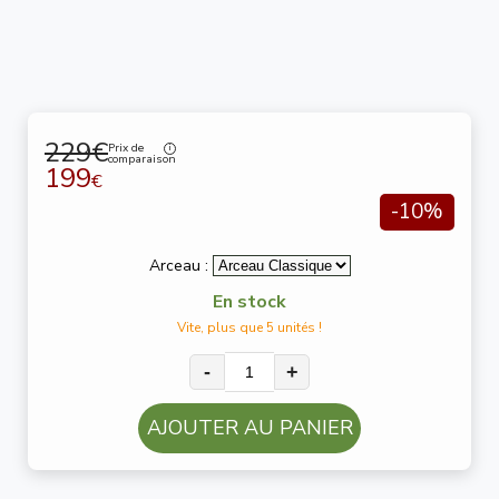
229€
Prix de
comparaison
199
€
-10%
Arceau :
En stock
Vite, plus que 5 unités !
-
+
AJOUTER AU PANIER