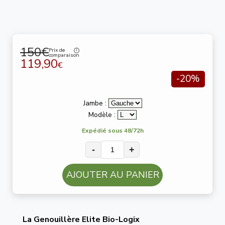
150€
Prix de
comparaison
119,90
€
-20%
Jambe :
Modèle :
Expédié sous 48/72h
-
+
AJOUTER AU PANIER
La Genouillère Elite Bio-Logix