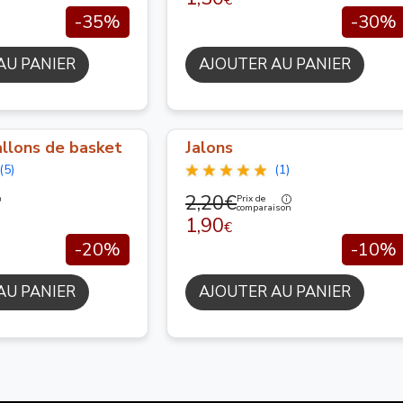
-35%
-30%
AU PANIER
AJOUTER AU PANIER
llons de basket
Jalons
(5)
(1)
2,20€
Prix de
n
comparaison
1,90
€
-20%
-10%
AU PANIER
AJOUTER AU PANIER