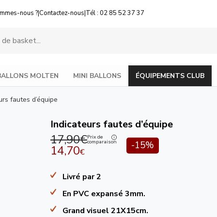
ommes-nous ?
|
Contactez-nous
|
Tél : 02 85 52 37 37
BALLONS MOLTEN
MINI BALLONS
ÉQUIPEMENTS CLUB
urs fautes d’équipe
Indicateurs fautes d’équipe
17,90€
Prix de
comparaison
-15%
14,70
€
Livré par 2
En PVC expansé 3mm.
Grand visuel 21X15cm.