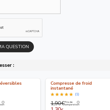
esser :
éversibles
Compresse de froid
instantané
(1)
1,90€
Prix de
ison
comparaison
1,30
€