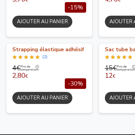
-15%
AJOUTER AU PANIER
AJOUTER 
Strapping élastique adhésif
Sac tube ba
(2)
4€
15€
Prix de
Prix de
comparaison
comparaiso
2,80
12
€
€
-30%
AJOUTER AU PANIER
AJOUTER 