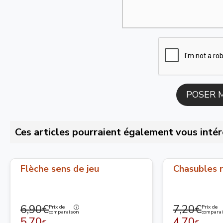
Ces articles pourraient également vous intér
Flèche sens de jeu
Chasubles r
6,90€
7,20€
Prix de
Prix de
comparaison
compara
5,70
4,70
€
€