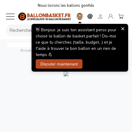
Nous livrons les ballons gonflés
×
👋 Bonjour, je suis ton assistant perso pour
choisir le ballon de basket parfait ! Dis-moi
ce que tu cherches (taille, budget...) et je
Infinity 650ml
Under Armour
t'aide à trouver le bon ballon en un rien de
Accueil
/
Accessoires Ballons de Basket
/
Infinity 650ml
temps 💪
Infinity 650ml
Discuter maintenant