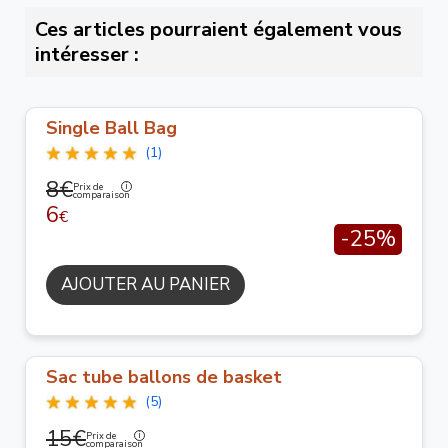
Ces articles pourraient également vous
intéresser :
Single Ball Bag
(1)
8€
Prix de
comparaison
6
€
-25%
AJOUTER AU PANIER
Sac tube ballons de basket
(5)
15€
Prix de
comparaison