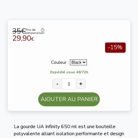
35€
Prix de
comparaison
29,90
€
-15%
Couleur :
Expédié sous 48/72h
-
+
AJOUTER AU PANIER
La gourde UA Infinity 650 ml est une bouteille
polyvalente alliant isolation performante et design