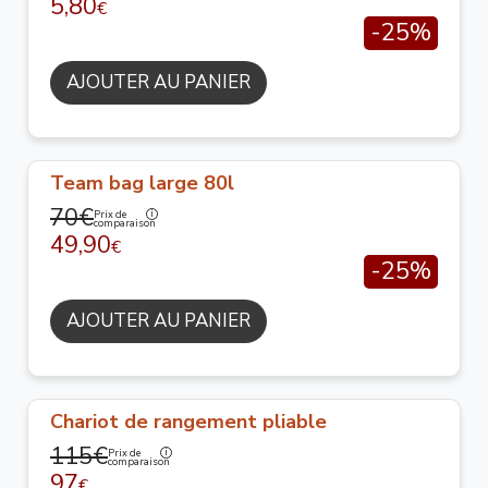
5,80
€
-25%
AJOUTER AU PANIER
Team bag large 80l
70€
Prix de
comparaison
49,90
€
-25%
AJOUTER AU PANIER
Chariot de rangement pliable
115€
Prix de
comparaison
97
€