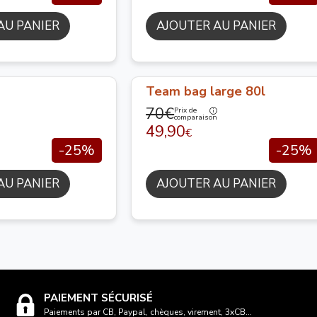
AU PANIER
AJOUTER AU PANIER
Team bag large 80l
70€
Prix de
comparaison
49,90
€
-25%
-25%
AU PANIER
AJOUTER AU PANIER
PAIEMENT SÉCURISÉ
Paiements par CB, Paypal, chèques, virement, 3xCB...