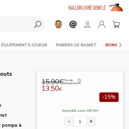
ÉQUIPEMENTS JOUEUR
PANIERS DE BASKET
BONS PLAN
bouts
15,90€
Prix de
comparaison
13,50
€
-15%
s
Expédié sous 48/72H
chet
-
+
ur pompe à