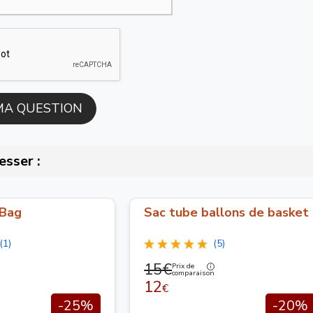
esser :
 Bag
Sac tube ballons de basket
(1)
(5)
15€
Prix de
comparaison
12
€
-25%
-20%