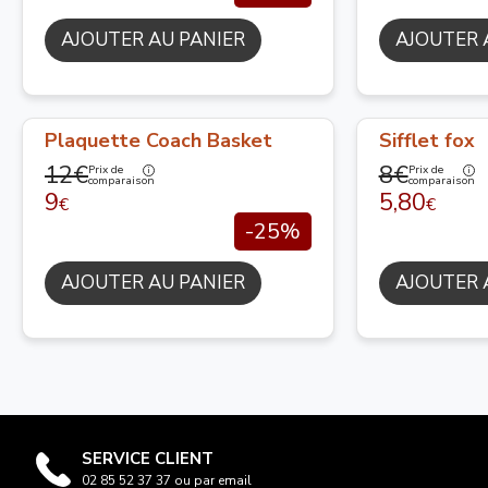
AJOUTER AU PANIER
AJOUTER 
Plaquette Coach Basket
Sifflet fox
12€
8€
Prix de
Prix de
comparaison
comparaison
9
5,80
€
€
-25%
AJOUTER AU PANIER
AJOUTER 
SERVICE CLIENT
02 85 52 37 37 ou par email