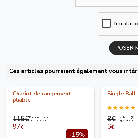
Ces articles pourraient également vous intér
Chariot de rangement
Single Ball
pliable
115€
8€
Prix de
Prix de
comparaison
comparaison
97
6
€
€
-15%