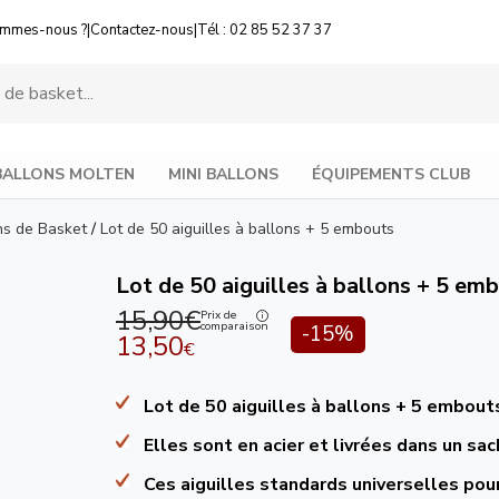
ommes-nous ?
|
Contactez-nous
|
Tél : 02 85 52 37 37
BALLONS MOLTEN
MINI BALLONS
ÉQUIPEMENTS CLUB
ns de Basket
/
Lot de 50 aiguilles à ballons + 5 embouts
Lot de 50 aiguilles à ballons + 5 em
15,90€
Prix de
comparaison
-15%
13,50
€
Lot de 50 aiguilles à ballons + 5 embout
Elles sont en acier et livrées dans un sa
Ces aiguilles standards universelles po