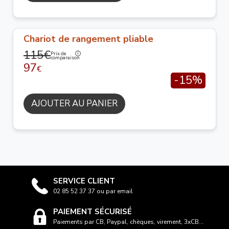
Chariot de rangement pliable
115€
Prix de
comparaison
97
€
-15%
AJOUTER AU PANIER
SERVICE CLIENT
02 85 52 37 37 ou par email
PAIEMENT SÉCURISÉ
Paiements par CB, Paypal, chèques, virement, 3xCB...