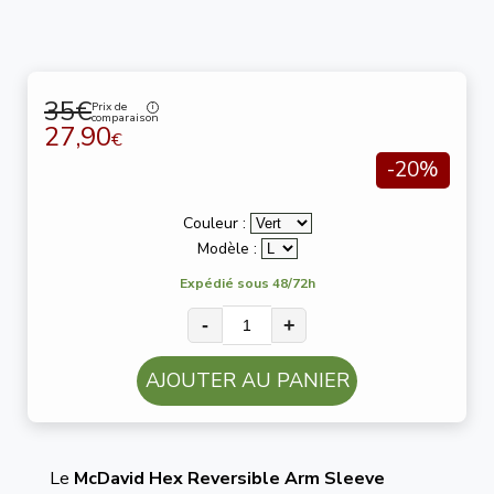
35€
Prix de
comparaison
27,90
€
-20%
Couleur :
Modèle :
Expédié sous 48/72h
-
+
AJOUTER AU PANIER
Le
McDavid Hex Reversible Arm Sleeve