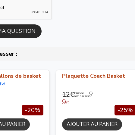
esser :
llons de basket
Plaquette Coach Basket
(5)
12€
Prix de
n
comparaison
9
€
-20%
-25%
AU PANIER
AJOUTER AU PANIER