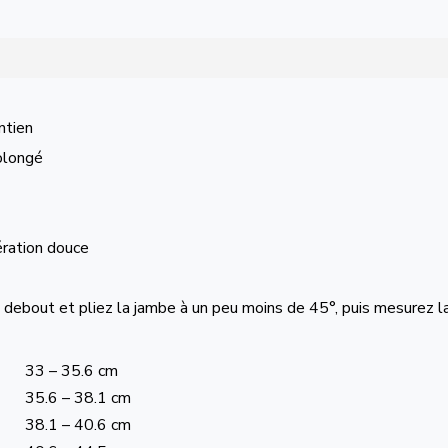
ntien
rolongé
ération douce
 debout et pliez la jambe à un peu moins de 45°, puis mesurez l
33 – 35.6 cm
35.6 – 38.1 cm
38.1 – 40.6 cm