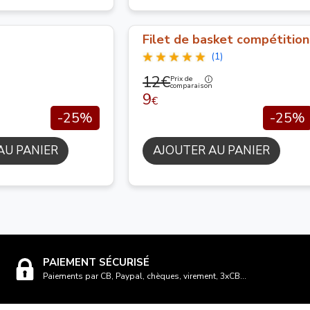
Filet de basket compétition
(1)
12€
Prix de
comparaison
9
€
-25%
-25%
AU PANIER
AJOUTER AU PANIER
PAIEMENT SÉCURISÉ
Paiements par CB, Paypal, chèques, virement, 3xCB...