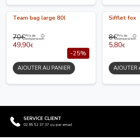
Team bag large 80l
Sifflet fox
70€
8€
Prix de
Prix de
comparaison
comparaison
49,90
5,80
€
€
-25%
AJOUTER AU PANIER
AJOUTER 
SERVICE CLIENT
02 85 52 37 37 ou par email