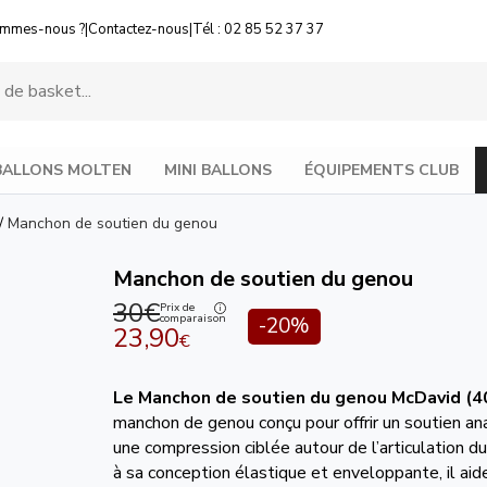
ommes-nous ?
|
Contactez-nous
|
Tél : 02 85 52 37 37
BALLONS MOLTEN
MINI BALLONS
ÉQUIPEMENTS CLUB
/
Manchon de soutien du genou
Manchon de soutien du genou
30€
Prix de
comparaison
-20%
23,90
€
Le Manchon de soutien du genou
McDavid (4
manchon de genou conçu pour offrir un soutien a
une compression ciblée autour de l’articulation d
à sa conception élastique et enveloppante, il aid