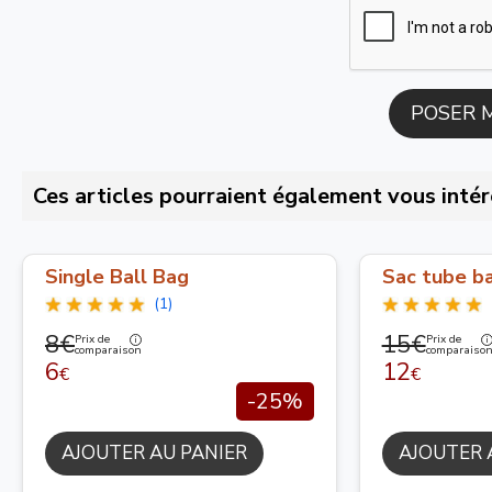
Ces articles pourraient également vous intér
Single Ball Bag
Sac tube ba
(1)
8€
15€
Prix de
Prix de
comparaison
comparaiso
6
12
€
€
-25%
AJOUTER AU PANIER
AJOUTER 