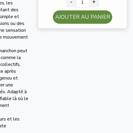
-
+
es, les
itant des
 simple et
AJOUTER AU PANIER
sions ou des
une sensation
é de mouvement
e manchon peut
es comme la
collectifs,
ce après
 genou et
er une
gés. Adapté à
fiable là où le
ement
urs et les
nite