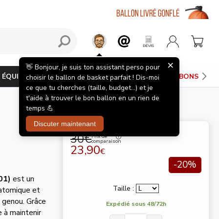
×
👋 Bonjour, je suis ton assistant perso pour
ÉQUIPEMENTS JOUEUR
PANIERS DE BASKET
BONS PLAN
choisir le ballon de basket parfait ! Dis-moi
ce que tu cherches (taille, budget...) et je
t'aide à trouver le bon ballon en un rien de
temps 💪
Discuter maintenant
30€
Prix de
comparaison
23,90
€
-20%
01)
est un
Taille :
natomique et
u genou. Grâce
Expédié sous 48/72h
e à maintenir