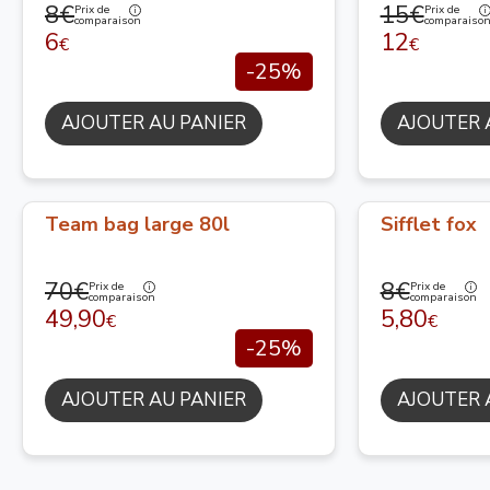
8€
15€
Prix de
Prix de
comparaison
comparaiso
6
12
€
€
-25%
AJOUTER AU PANIER
AJOUTER 
Team bag large 80l
Sifflet fox
70€
8€
Prix de
Prix de
comparaison
comparaison
49,90
5,80
€
€
-25%
AJOUTER AU PANIER
AJOUTER 