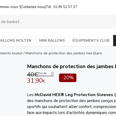
ommes-nous ?
|
Contactez-nous
|
Tél : 02 85 52 37 37
BALLONS MOLTEN
MINI BALLONS
ÉQUIPEMENTS CLUB
ements Joueur
/
Manchons de protection des jambes hex blanc
Manchons de protection des jambes 
40€
Prix de
comparaison
-20%
31,90
€
Les
McDavid HEX® Leg Protection Sleeves 
des manchons de protection des jambes conçus p
sportifs qui souhaitent allier confort, compressio
face aux impacts lors d’activités dynamiques co