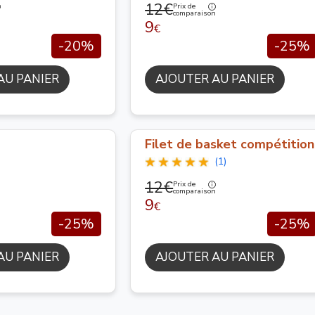
12€
Prix de
n
comparaison
9
€
-20%
-25%
AU PANIER
AJOUTER AU PANIER
Filet de basket compétition
(1)
12€
Prix de
comparaison
9
€
-25%
-25%
AU PANIER
AJOUTER AU PANIER