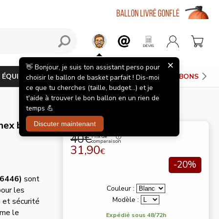
×
👋 Bonjour, je suis ton assistant perso pour
ÉQUIPEMENTS JOUEUR
PANIERS DE BASKET
BONS PLAN
choisir le ballon de basket parfait ! Dis-moi
ce que tu cherches (taille, budget...) et je
t'aide à trouver le bon ballon en un rien de
temps 💪
hex blanc
Discuter maintenant
40€
Prix de
comparaison
31,90
€
-20%
(6446)
sont
Couleur :
our les
Modèle :
n et sécurité
mme le
Expédié sous 48/72h