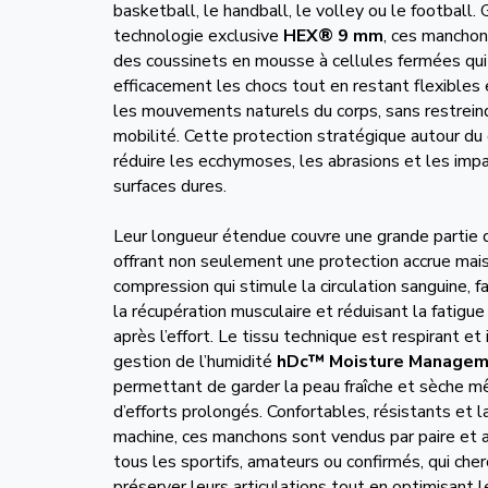
basketball, le handball, le volley ou le football. 
technologie exclusive
HEX® 9 mm
, ces manchon
des coussinets en mousse à cellules fermées qu
efficacement les chocs tout en restant flexibles 
les mouvements naturels du corps, sans restrein
mobilité. Cette protection stratégique autour du
réduire les ecchymoses, les abrasions et les impa
surfaces dures.
Leur longueur étendue couvre une grande partie 
offrant non seulement une protection accrue mais
compression qui stimule la circulation sanguine, fa
la récupération musculaire et réduisant la fatigu
après l’effort. Le tissu technique est respirant et 
gestion de l’humidité
hDc™ Moisture Manage
permettant de garder la peau fraîche et sèche m
d’efforts prolongés. Confortables, résistants et 
machine, ces manchons sont vendus par paire et 
tous les sportifs, amateurs ou confirmés, qui che
préserver leurs articulations tout en optimisant l