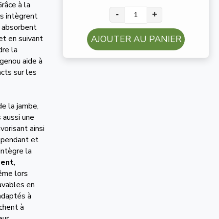
Grâce à la
-
+
s intègrent
i absorbent
et en suivant
AJOUTER AU PANIER
dre la
 genou aide à
cts sur les
de la jambe,
 aussi une
vorisant ainsi
e pendant et
intègre la
ment
,
ême lors
lavables en
adaptés à
rchent à
eur