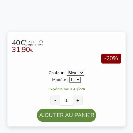
40€
Prix de
comparaison
31,90
€
-20%
Couleur :
Modèle :
Expédié sous 48/72h
-
+
AJOUTER AU PANIER