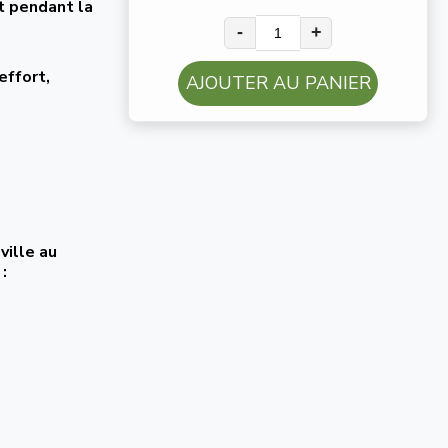
t pendant la
-
+
effort,
AJOUTER AU PANIER
ville au
: