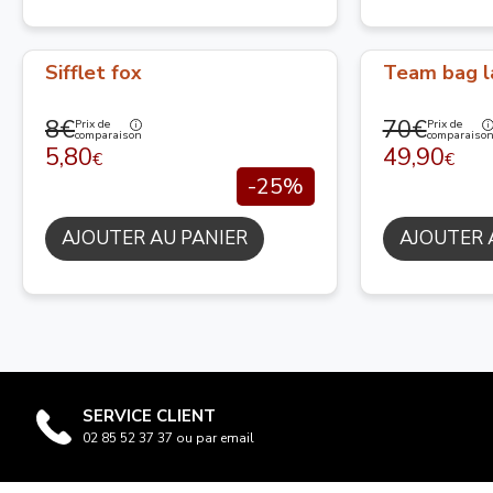
Sifflet fox
Team bag l
8€
70€
Prix de
Prix de
comparaison
comparaiso
5,80
49,90
€
€
-25%
AJOUTER AU PANIER
AJOUTER 
SERVICE CLIENT
02 85 52 37 37 ou par email