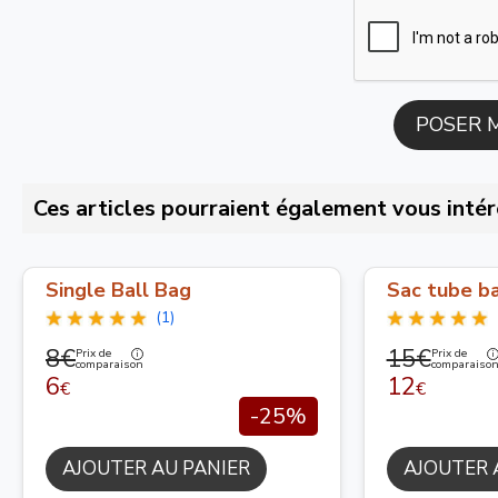
Ces articles pourraient également vous intér
Single Ball Bag
Sac tube ba
(1)
8€
15€
Prix de
Prix de
comparaison
comparaiso
6
12
€
€
-25%
AJOUTER AU PANIER
AJOUTER 