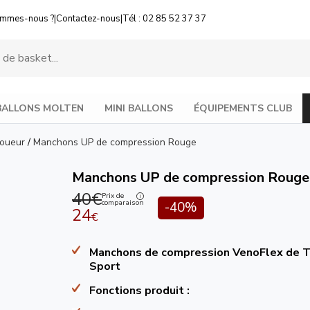
ommes-nous ?
|
Contactez-nous
|
Tél : 02 85 52 37 37
BALLONS MOLTEN
MINI BALLONS
ÉQUIPEMENTS CLUB
Joueur
/
Manchons UP de compression Rouge
Manchons UP de compression Rouge
40€
Prix de
comparaison
-40%
24
€
Manchons de compression VenoFlex de 
Sport
Fonctions produit :