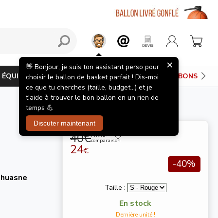
×
👋 Bonjour, je suis ton assistant perso pour
ÉQUIPEMENTS JOUEUR
PANIERS DE BASKET
BONS PLAN
choisir le ballon de basket parfait ! Dis-moi
ce que tu cherches (taille, budget...) et je
t'aide à trouver le bon ballon en un rien de
temps 💪
Discuter maintenant
40€
Prix de
comparaison
24
€
-40%
Thuasne
Taille :
En stock
Dernière unité !