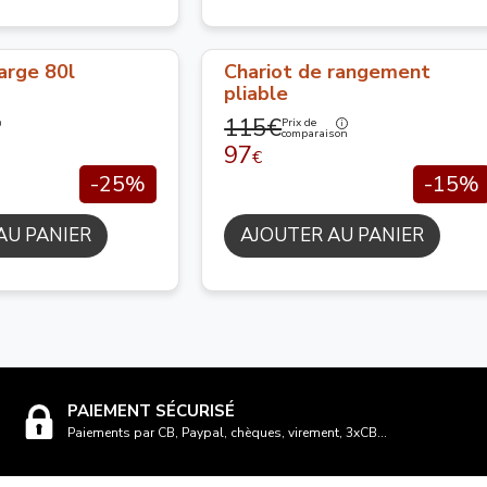
arge 80l
Chariot de rangement
pliable
115€
Prix de
n
comparaison
97
€
-25%
-15%
AU PANIER
AJOUTER AU PANIER
PAIEMENT SÉCURISÉ
Paiements par CB, Paypal, chèques, virement, 3xCB...