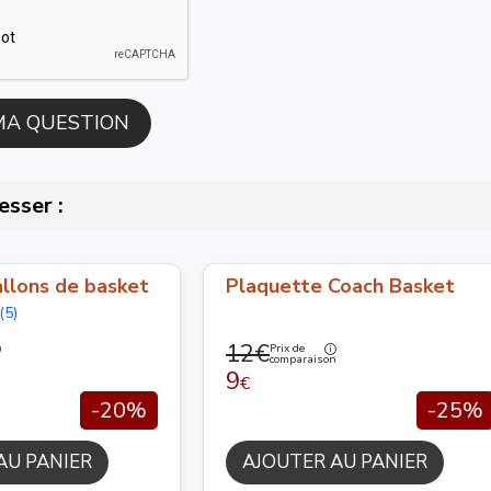
esser :
llons de basket
Plaquette Coach Basket
(5)
12€
Prix de
n
comparaison
9
€
-20%
-25%
AU PANIER
AJOUTER AU PANIER